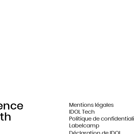
ABELS
O
r
Email
Pays
Choisissez votre pays
Afghanistan
Afrique du Sud
Albanie
ence
Mentions légales
IDOL Tech
Algérie
gth
Politique de confidential
Allemagne
Labelcamp
Andorre
Déclaration de IDOL