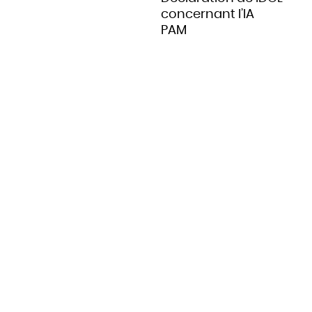
concernant l’IA
Angola
PAM
Antigua-et-Barbuda
Arabie saoudite
Argentine
Arménie
Australie
Autriche
Azerbaïdjan
Bahamas
Bahreïn
Bangladesh
Barbade
Belau
Belgique