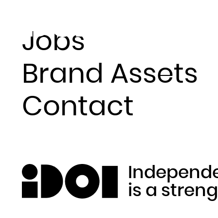
ABOUT
ARTISTS & L
NEWS
WHAT WE D
Jobs
Brand Assets
Newslette
Contact
Independ
is a stren