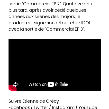
Slovaquie
sortie “Commercial EP 2”. Quatorze ans
Slovénie
Somalie
Soudan
plus tard, après avoir cédé quelques
Sri Lanka
Suède
années aux sirènes des majors, le
Suisse
Suriname
producteur signe son retour chez IDOL
Swaziland
Syrie
Tadjikistan
avec la sortie de “Commercial EP 3”.
Tanzanie
Tchad
Thaïlande
Togo
Tonga
Trinité-et-Tobago
Tunisie
Turkménistan
Turquie
Tuvalu
Ukraine
Uruguay
Vanuatu
Venezuela
Viêt Nam
Yémen
Yougoslavie
Zaïre
Zambie
Zimbabwe
Suivre Etienne de Crécy
Facebook
/
Twitter
/
Instagram
/
YouTube