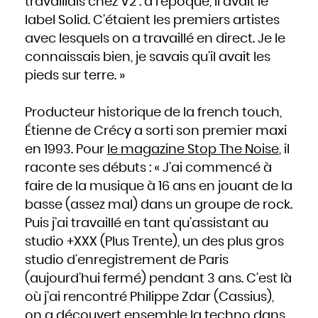
travaillais chez V2 : à l’époque, il avait le
Hongrie
Inde
label Solid. C’étaient les premiers artistes
Indonésie
Iran
avec lesquels on a travaillé en direct. Je le
Iraq
Irlande
Islande
connaissais bien, je savais qu’il avait les
Israël
Italie
pieds sur terre. »
Jamaïque
Japon
Jordanie
Kazakhstan
Kenya
Producteur historique de la french touch,
Kirghizistan
Kiribati
Koweït
Étienne de Crécy a sorti son premier maxi
Laos
Lesotho
en 1993. Pour
le magazine Stop The Noise
, il
Lettonie
Liban
Liberia
raconte ses débuts : « J’ai commencé à
Libye
Liechtenstein
faire de la musique à 16 ans en jouant de la
Lituanie
Luxembourg
Macédoine
basse (assez mal) dans un groupe de rock.
Madagascar
Malaisie
Puis j’ai travaillé en tant qu’assistant au
Malawi
Maldives
Mali
studio +XXX (Plus Trente), un des plus gros
Malte
Maroc
studio d’enregistrement de Paris
Marshall
Maurice
Mauritanie
(aujourd’hui fermé) pendant 3 ans. C’est là
Mexique
Micronésie
où j’ai rencontré Philippe Zdar (Cassius),
Moldavie
Monaco
Mongolie
on a découvert ensemble la techno dans