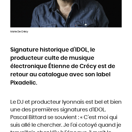
Cameroun
Canada
Cap-Vert
Chili
Chine
Chypre
Colombie
Comores
Congo
Cook
Marie De Crécy
Corée du Nord
Corée du Sud
Costa Rica
Côte d'Ivoire
Croatie
Cuba
Signature historique d’IDOL, le
Danemark
Djibouti
producteur culte de musique
Dominique
Égypte
Émirats arabes unis
électronique Étienne de Crécy est de
Équateur
Érythrée
Espagne
retour au catalogue avec son label
Estonie
États-Unis
Pixadelic.
Éthiopie
Fidji
Finlande
France
Gabon
Gambie
Géorgie
Le DJ et producteur lyonnais est bel et bien
Ghana
Grèce
une des premières signatures d’IDOL.
Grenade
Guatemala
Guinée
Pascal Bittard se souvient : « C’est moi qui
Guinée-Bissao
Guinée équatoriale
suis allé le chercher. Je l’ai cotoyé quand je
Guyana
Haïti
Honduras