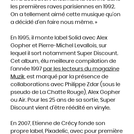
Mozambique
Namibie
les premières raves parisiennes en 1992.
Nauru
Népal
Nicaragua
On a tellement aimé cette musique qu’on
Niger
Nigeria
a décidé d’en faire nous même. »
Niue
Norvège
Nouvelle-Zélande
Oman
Ouganda
En 1995, il monte label Solid avec Alex
Ouzbékistan
Pakistan
Gopher et Pierre-Michel Levallois, sur
Panama
Papouasie - Nouvelle Guinée
Paraguay
lequel il sort notamment Super Discount.
Pays-Bas
Pérou
Cet album, élu meilleure compilation de
Philippines
Pologne
Portugal
l’année 1997
par les lecteurs du magazine
Qatar
République centrafricaine
Muzik
, est marqué par la présence de
République dominicaine
République tchèque
Roumanie
collaborations avec Philippe Zdar (sous le
Royaume-Uni
Russie
pseudo de La Chatte Rouge), Alex Gopher
Rwanda
Saint-Christophe-et-Niévès
Sainte-Lucie
ou Air. Pour les 25 ans de sa sortie, Super
Saint-Marin
Saint-Siège, ou leVatican
Discount vient d’être réédité en vinyle.
Saint-Vincent-et-les Grenadines
Salomon
Salvador
Samoa occidentales
Sao Tomé-et-Principe
En 2007, Etienne de Crécy fonde son
Sénégal
Seychelles
Sierra Leone
propre label, Pixadelic, avec pour première
Singapour