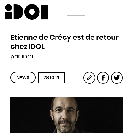
Newsletter
Email
Pays
Choisissez votre pays
Afghanistan
Afrique du Sud
Albanie
Etienne de Crécy est de retour
Algérie
Allemagne
Andorre
chez IDOL
Angola
Antigua-et-Barbuda
Arabie saoudite
par IDOL
Argentine
Arménie
Australie
Autriche
Azerbaïdjan
Bahamas
Bahreïn
NEWS
28.10.21
Bangladesh
Barbade
Belau
Belgique
Belize
Bénin
Bhoutan
Biélorussie
Birmanie
Bolivie
Bosnie-Herzégovine
Botswana
Brésil
Brunei
Bulgarie
Burkina
Burundi
Cambodge