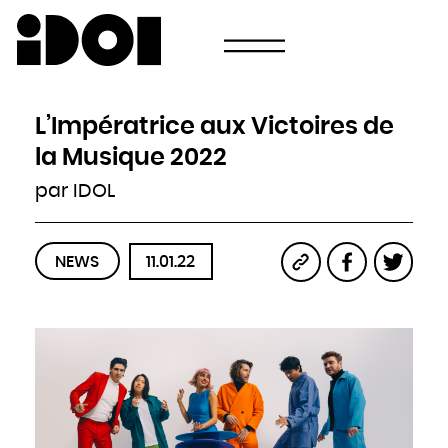
Newsletter
Email
Pays
Choisissez votre pays
Afghanistan
Afrique du Sud
Albanie
L’Impératrice aux Victoires de
Algérie
Allemagne
Andorre
la Musique 2022
Angola
Antigua-et-Barbuda
Arabie saoudite
par IDOL
Argentine
Arménie
Australie
Autriche
Azerbaïdjan
Bahamas
Bahreïn
NEWS
11.01.22
Bangladesh
Barbade
Belau
Belgique
Belize
Bénin
Bhoutan
Biélorussie
Birmanie
Bolivie
Bosnie-Herzégovine
Botswana
Brésil
Brunei
Bulgarie
Burkina
Burundi
Cambodge