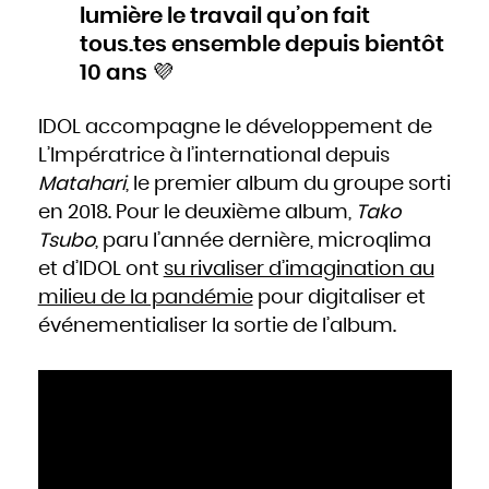
Slovaquie
lumière le travail qu’on fait
Slovénie
Somalie
tous.tes ensemble depuis bientôt
Soudan
Sri Lanka
Suède
10 ans 💜
Suisse
Suriname
Swaziland
Syrie
Tadjikistan
IDOL accompagne le développement de
Tanzanie
Tchad
L’Impératrice à l’international depuis
Thaïlande
Togo
Tonga
Matahari
, le premier album du groupe sorti
Trinité-et-Tobago
Tunisie
en 2018. Pour le deuxième album,
Tako
Turkménistan
Turquie
Tsubo
, paru l’année dernière, microqlima
Tuvalu
Ukraine
Uruguay
et d’IDOL ont
su rivaliser d’imagination au
Vanuatu
Venezuela
milieu de la pandémie
pour digitaliser et
Viêt Nam
Yémen
Yougoslavie
événementialiser la sortie de l’album.
Zaïre
Zambie
Zimbabwe