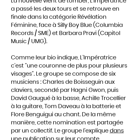
La nouvelle vient de tomber, L’Impératrice
Hongrie
Inde
a passé les deux tours et se retrouve en
Indonésie
Iran
finale dans la catégorie Révélation
Iraq
Irlande
Islande
Féminine, face à Silly Boy Blue (Columbia
Israël
Italie
Records / SME) et Barbara Pravi (Capitol
Jamaïque
Japon
Jordanie
Music / UMG).
Kazakhstan
Kenya
Kirghizistan
Kiribati
Koweït
Comme leur bio indique, L’Impératrice
Laos
Lesotho
c’est “une couronne de plus pour plusieurs
Lettonie
Liban
Liberia
visages”. Le groupe se compose de six
Libye
Liechtenstein
musiciens : Charles de Boisseguin aux
Lituanie
Luxembourg
Macédoine
claviers, secondé par Hagni Gwon, puis
Madagascar
Malaisie
David Gaugué à la basse, Achille Trocellier
Malawi
Maldives
Mali
à la guitare, Tom Daveau à la batterie et
Malte
Maroc
Flore Benguigui au chant. De la même
Marshall
Maurice
Mauritanie
manière, cette nomination est partagée
Mexique
Micronésie
par un collectif. Le groupe l’explique
dans
Moldavie
Monaco
Mongolie
une publication sur leur compte