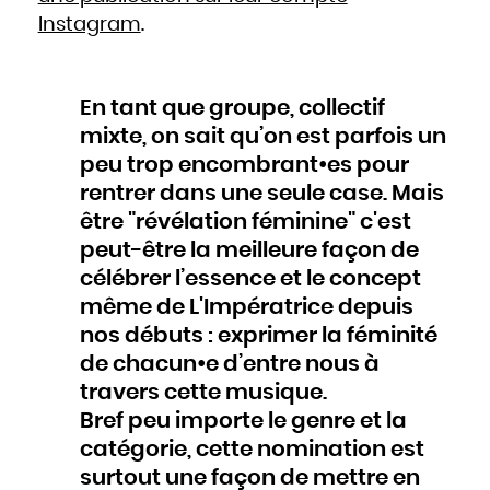
Mozambique
Namibie
Instagram
.
Nauru
Népal
Nicaragua
Niger
Nigeria
Niue
Norvège
En tant que groupe, collectif
Nouvelle-Zélande
Oman
Ouganda
mixte, on sait qu’on est parfois un
Ouzbékistan
Pakistan
peu trop encombrant•es pour
Panama
Papouasie - Nouvelle Guinée
Paraguay
rentrer dans une seule case. Mais
Pays-Bas
Pérou
être "révélation féminine" c'est
Philippines
Pologne
peut-être la meilleure façon de
Portugal
Qatar
République centrafricaine
célébrer l’essence et le concept
République dominicaine
République tchèque
même de L'Impératrice depuis
Roumanie
Royaume-Uni
Russie
nos débuts : exprimer la féminité
Rwanda
Saint-Christophe-et-Niévès
de chacun•e d’entre nous à
Sainte-Lucie
Saint-Marin
Saint-Siège, ou leVatican
travers cette musique.
Saint-Vincent-et-les Grenadines
Salomon
Bref peu importe le genre et la
Salvador
Samoa occidentales
Sao Tomé-et-Principe
catégorie, cette nomination est
Sénégal
Seychelles
surtout une façon de mettre en
Sierra Leone
Singapour