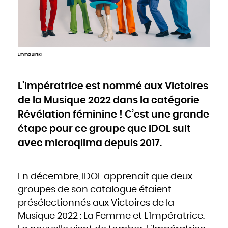
Cameroun
Canada
Cap-Vert
Chili
Chine
Chypre
Colombie
Comores
Congo
Cook
Emma Birski
Corée du Nord
Corée du Sud
Costa Rica
Côte d'Ivoire
Croatie
Cuba
L'Impératrice est nommé aux Victoires
Danemark
Djibouti
de la Musique 2022 dans la catégorie
Dominique
Égypte
Émirats arabes unis
Révélation féminine ! C’est une grande
Équateur
Érythrée
Espagne
étape pour ce groupe que IDOL suit
Estonie
États-Unis
avec microqlima depuis 2017.
Éthiopie
Fidji
Finlande
France
Gabon
Gambie
Géorgie
En décembre, IDOL apprenait que deux
Ghana
Grèce
groupes de son catalogue étaient
Grenade
Guatemala
Guinée
présélectionnés aux Victoires de la
Guinée-Bissao
Guinée équatoriale
Musique 2022 : La Femme et L’Impératrice.
Guyana
Haïti
Honduras