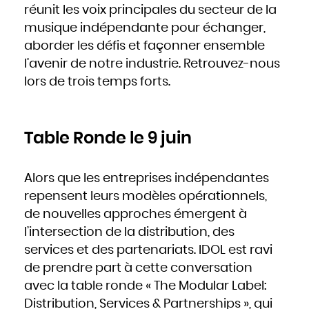
Hongrie
réunit les voix principales du secteur de la
Inde
Indonésie
musique indépendante pour échanger,
Iran
Iraq
Irlande
aborder les défis et façonner ensemble
Islande
Israël
l’avenir de notre industrie. Retrouvez-nous
Italie
Jamaïque
Japon
lors de trois temps forts.
Jordanie
Kazakhstan
Kenya
Kirghizistan
Kiribati
Koweït
Laos
Table Ronde le 9 juin
Lesotho
Lettonie
Liban
Liberia
Libye
Liechtenstein
Alors que les entreprises indépendantes
Lituanie
Luxembourg
repensent leurs modèles opérationnels,
Macédoine
Madagascar
Malaisie
de nouvelles approches émergent à
Malawi
Maldives
l’intersection de la distribution, des
Mali
Malte
Maroc
services et des partenariats. IDOL est ravi
Marshall
Maurice
de prendre part à cette conversation
Mauritanie
Mexique
Micronésie
avec la table ronde « The Modular Label:
Moldavie
Monaco
Distribution, Services & Partnerships », qui
Mongolie