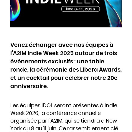
Cameroun
Canada
Cap-Vert
Chili
Chine
Chypre
Colombie
Comores
Congo
Cook
Corée du Nord
Corée du Sud
Costa Rica
Côte d'Ivoire
Venez échanger avec nos équipes à
Croatie
Cuba
Danemark
l’A2IM Indie Week 2025 autour de trois
Djibouti
Dominique
Égypte
événements exclusifs : une table
Émirats arabes unis
Équateur
ronde, la cérémonie des Libera Awards,
Érythrée
Espagne
Estonie
et un cocktail pour célébrer notre 20e
États-Unis
Éthiopie
Fidji
anniversaire.
Finlande
France
Gabon
Gambie
Géorgie
Ghana
Les équipes IDOL seront présentes à Indie
Grèce
Grenade
Week 2026, la conférence annuelle
Guatemala
Guinée
Guinée-Bissao
organisée par l’A2IM, qui se tiendra à New
Guinée équatoriale
Guyana
York du 8 au 11 juin. Ce rassemblement clé
Haïti
Honduras