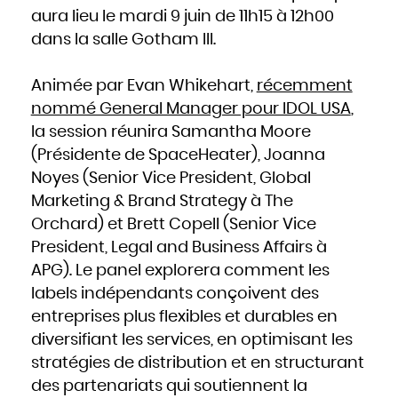
Mozambique
Namibie
aura lieu le mardi 9 juin de 11h15 à 12h00
Nauru
Népal
dans la salle Gotham III.
Nicaragua
Niger
Nigeria
Niue
Norvège
Animée par Evan Whikehart,
récemment
Nouvelle-Zélande
Oman
Ouganda
nommé General Manager pour IDOL USA
,
Ouzbékistan
Pakistan
la session réunira Samantha Moore
Panama
Papouasie - Nouvelle Guinée
(Présidente de SpaceHeater), Joanna
Paraguay
Pays-Bas
Pérou
Noyes (Senior Vice President, Global
Philippines
Pologne
Marketing & Brand Strategy à The
Portugal
Qatar
République centrafricaine
Orchard) et Brett Copell (Senior Vice
République dominicaine
République tchèque
President, Legal and Business Affairs à
Roumanie
Royaume-Uni
Russie
APG). Le panel explorera comment les
Rwanda
Saint-Christophe-et-Niévès
labels indépendants conçoivent des
Sainte-Lucie
Saint-Marin
Saint-Siège, ou leVatican
entreprises plus flexibles et durables en
Saint-Vincent-et-les Grenadines
Salomon
diversifiant les services, en optimisant les
Salvador
Samoa occidentales
Sao Tomé-et-Principe
stratégies de distribution et en structurant
Sénégal
Seychelles
des partenariats qui soutiennent la
Sierra Leone
Singapour