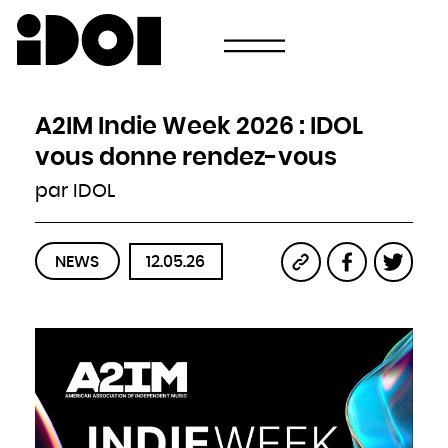
Newsletter
Email
Pays
Choisissez votre pays
Afghanistan
Afrique du Sud
Albanie
A2IM Indie Week 2026 : IDOL
Algérie
Allemagne
Andorre
vous donne rendez-vous
Angola
Antigua-et-Barbuda
Arabie saoudite
par IDOL
Argentine
Arménie
Australie
Autriche
Azerbaïdjan
Bahamas
Bahreïn
NEWS
12.05.26
Bangladesh
Barbade
Belau
Belgique
Belize
Bénin
Bhoutan
Biélorussie
Birmanie
Bolivie
Bosnie-Herzégovine
Botswana
Brésil
Brunei
Bulgarie
Burkina
Burundi
Cambodge