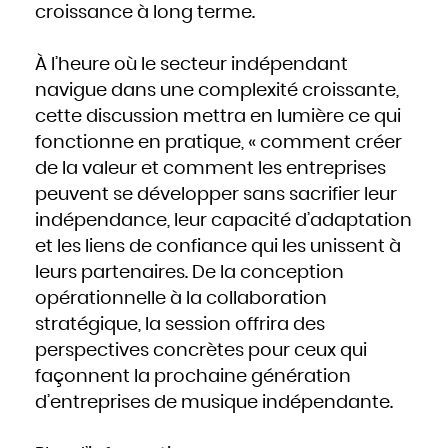
Slovaquie
croissance à long terme.
Slovénie
Somalie
Soudan
Sri Lanka
Suède
À l’heure où le secteur indépendant
Suisse
Suriname
navigue dans une complexité croissante,
Swaziland
Syrie
Tadjikistan
cette discussion mettra en lumière ce qui
Tanzanie
Tchad
fonctionne en pratique, « comment créer
Thaïlande
Togo
Tonga
de la valeur et comment les entreprises
Trinité-et-Tobago
Tunisie
peuvent se développer sans sacrifier leur
Turkménistan
Turquie
indépendance, leur capacité d’adaptation
Tuvalu
Ukraine
Uruguay
et les liens de confiance qui les unissent à
Vanuatu
Venezuela
leurs partenaires. De la conception
Viêt Nam
Yémen
Yougoslavie
opérationnelle à la collaboration
Zaïre
Zambie
stratégique, la session offrira des
Zimbabwe
perspectives concrètes pour ceux qui
façonnent la prochaine génération
d’entreprises de musique indépendante.