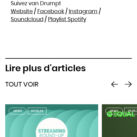
Suivez van Drumpt
Website
/
Facebook
/
Instagram
/
Soundcloud
/
Playlist Spotify
Lire plus d'articles
TOUT VOIR
NEWS
30.06.26
NEWS
25.06.