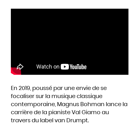
Mozambique
Namibie
Nauru
Népal
Nicaragua
Niger
Nigeria
Niue
Norvège
Nouvelle-Zélande
Oman
Ouganda
Ouzbékistan
Pakistan
Panama
Papouasie - Nouvelle Guinée
Paraguay
Pays-Bas
Pérou
Philippines
Pologne
Portugal
Qatar
République centrafricaine
République dominicaine
République tchèque
Roumanie
En 2019, poussé par une envie de se
Royaume-Uni
Russie
focaliser sur la musique classique
Rwanda
Saint-Christophe-et-Niévès
Sainte-Lucie
contemporaine, Magnus Bohman lance la
Saint-Marin
Saint-Siège, ou leVatican
carrière de la pianiste Val Giamo au
Saint-Vincent-et-les Grenadines
Salomon
Salvador
travers du label van Drumpt.
Samoa occidentales
Sao Tomé-et-Principe
Sénégal
Seychelles
Sierra Leone
Singapour