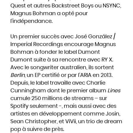
Hongrie
Quest et autres Backstreet Boys ou NSYNC,
Inde
Indonésie
Iran
Magnus Bohman a opté pour
Iraq
Irlande
l’indépendance.
Islande
Israël
Italie
Jamaïque
Japon
Un premier succès avec José González /
Jordanie
Kazakhstan
Kenya
Imperial Recordings encourage Magnus
Kirghizistan
Kiribati
Bohman à fonder le label Dumont
Koweït
Laos
Lesotho
Dumont suite à sa rencontre avec RY X.
Lettonie
Liban
Avec le songwriter australien, ils sortent
Liberia
Libye
Berlin
, un EP certifié or par l’ARIA en 2013.
Liechtenstein
Lituanie
Luxembourg
Depuis, le label travaille avec Charlie
Macédoine
Madagascar
Cunningham dont le premier album
Lines
Malaisie
Malawi
Maldives
cumule 250 millions de streams – sur
Mali
Malte
Spotify seulement -, mais aussi avec des
Maroc
Marshall
Maurice
artistes en développement comme Josin,
Mauritanie
Mexique
Sean Christopher, et ViVii, un trio de dream
Micronésie
Moldavie
Monaco
pop à suivre de près.
Mongolie