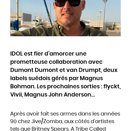
Cameroun
Canada
Cap-Vert
Chili
Chine
Chypre
Colombie
Comores
Congo
Cook
Corée du Nord
Corée du Sud
Costa Rica
Côte d'Ivoire
Croatie
Cuba
Danemark
IDOL est fier d’amorcer une
Djibouti
Dominique
Égypte
prometteuse collaboration avec
Émirats arabes unis
Équateur
Érythrée
Dumont Dumont et van Drumpt, deux
Espagne
Estonie
labels suédois gérés par Magnus
États-Unis
Éthiopie
Fidji
Bohman. Les prochaines sorties : flyckt,
Finlande
France
Vivii, Magnus John Anderson…
Gabon
Gambie
Géorgie
Ghana
Grèce
Grenade
Guatemala
Après avoir fait ses armes dans les années
Guinée
Guinée-Bissao
90 chez Jive/Zomba, aux côtés d’artistes
Guinée équatoriale
Guyana
Haïti
tels que Britney Spears, A Tribe Called
Honduras