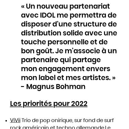
Slovaquie
« Un nouveau partenariat
Slovénie
Somalie
Soudan
avec IDOL me permettra de
Sri Lanka
Suède
Suisse
disposer d'une structure de
Suriname
Swaziland
Syrie
distribution solide avec une
Tadjikistan
Tanzanie
Tchad
touche personnelle et de
Thaïlande
Togo
Tonga
bon goût. Je m'associe à un
Trinité-et-Tobago
Tunisie
Turkménistan
partenaire qui partage
Turquie
Tuvalu
Ukraine
mon engagement envers
Uruguay
Vanuatu
Venezuela
mon label et mes artistes. »
Viêt Nam
Yémen
Yougoslavie
- Magnus Bohman
Zaïre
Zambie
Zimbabwe
Les priorités pour 2022
ViVii
Trio de pop onirique, sur fond de surf
rock américain et techno allemande.Le