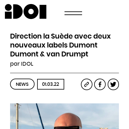
Newsletter
Email
Pays
Choisissez votre pays
Afghanistan
Afrique du Sud
Albanie
Direction la Suède avec deux
Algérie
Allemagne
Andorre
nouveaux labels Dumont
Angola
Antigua-et-Barbuda
Arabie saoudite
Dumont & van Drumpt
Argentine
Arménie
Australie
par IDOL
Autriche
Azerbaïdjan
Bahamas
Bahreïn
Bangladesh
Barbade
Belau
NEWS
01.03.22
Belgique
Belize
Bénin
Bhoutan
Biélorussie
Birmanie
Bolivie
Bosnie-Herzégovine
Botswana
Brésil
Brunei
Bulgarie
Burkina
Burundi
Cambodge