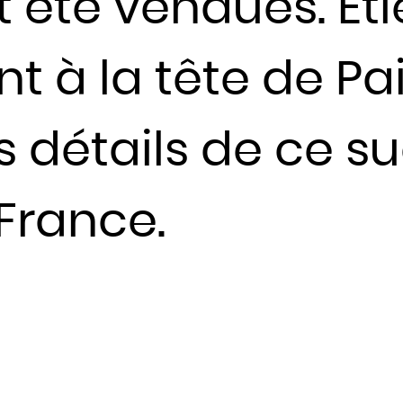
été vendues. Etie
Jordanie
Kazakhstan
 à la tête de Pai
Kenya
Kirghizistan
Kiribati
es détails de ce s
Koweït
Laos
France.
Lesotho
Lettonie
Liban
Liberia
Libye
Liechtenstein
Lituanie