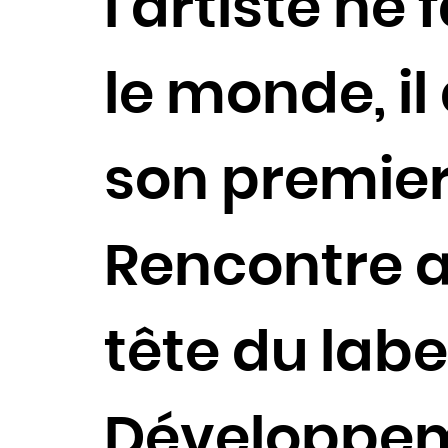
l’artiste ne
le monde, i
son premier 
Rencontre av
tête du lab
Développeme