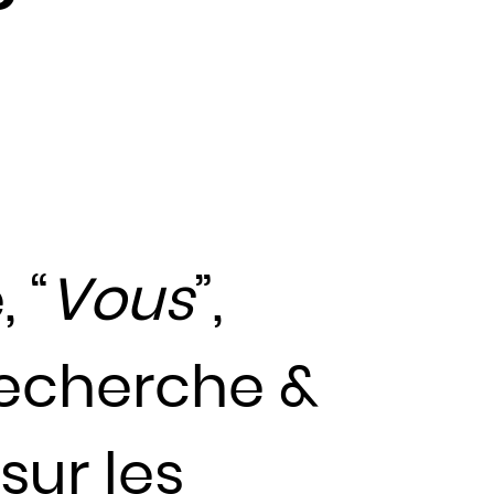
 “
Vous
”,
Recherche &
ur les