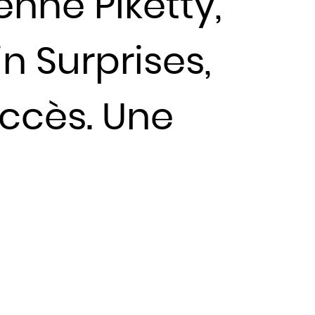
nne Piketty,
n Surprises,
uccès. Une