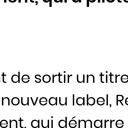
Fidji
Finlande
France
Gabon
Gambie
Géorgie
Ghana
Grèce
de sortir un titre,
Grenade
Guatemala
 nouveau label, 
Guinée
Guinée-Bissao
t, qui démarre s
Guinée équatoriale
Guyana