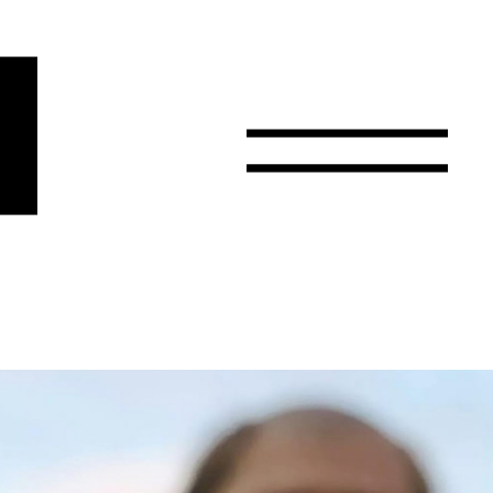
r
Email
Pays
Choisissez votre pays
Afghanistan
Afrique du Sud
Albanie
Algérie
Allemagne
Andorre