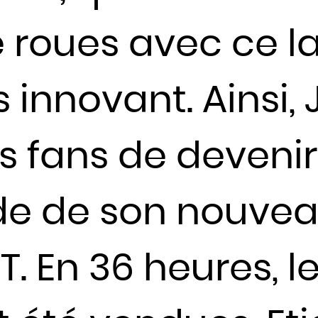
Haïti
 roues avec ce 
Honduras
Hongrie
 innovant. Ainsi,
Inde
Indonésie
Iran
s fans de devenir
Iraq
Irlande
e de son nouvea
Islande
Israël
Italie
. En 36 heures, le
Jamaïque
Japon