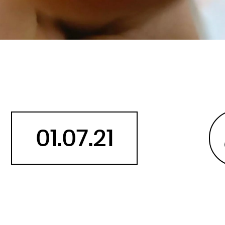
Belize
Bénin
Bhoutan
Biélorussie
Birmanie
Bolivie
Bosnie-Herzégovine
Botswana
01.07.21
Brésil
Brunei
Bulgarie
Burkina
Burundi