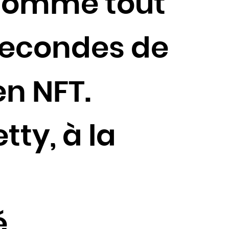
n comme tout
 secondes de
en NFT.
tty, à la
é