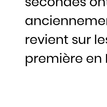
secondes ont 
anciennement
revient sur l
première en 