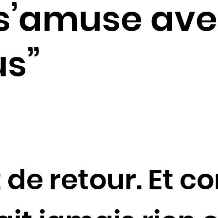
Cambodge
s’amuse avec
Cameroun
Canada
Cap-Vert
us”
Chili
Chine
Chypre
Colombie
Comores
Congo
Cook
 de retour. Et 
Corée du Nord
Corée du Sud
Costa Rica