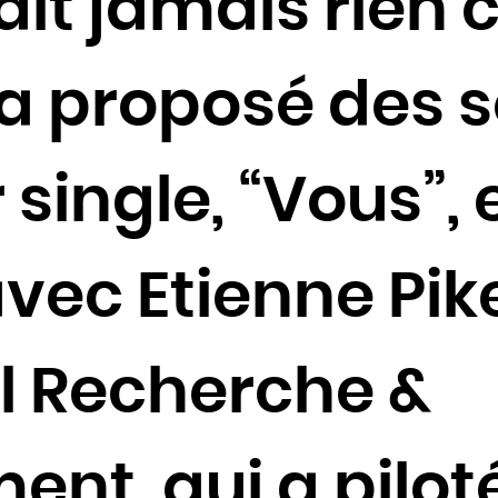
 fait jamais rie
Côte d'Ivoire
Croatie
l a proposé des
Cuba
Danemark
Djibouti
single, “Vous”, 
Dominique
Égypte
Émirats arabes unis
ec Etienne Pike
Équateur
Érythrée
el Recherche &
Espagne
Estonie
États-Unis
nt, qui a pilot
Éthiopie