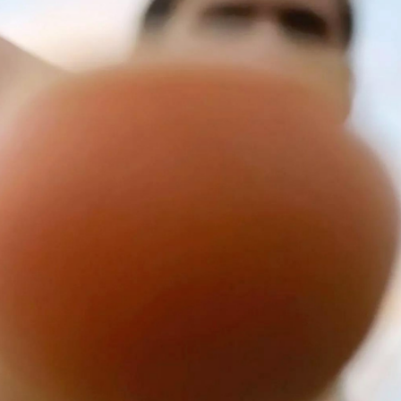
Angola
Antigua-et-Barbuda
Arabie saoudite
Argentine
Arménie
Australie
Autriche
Azerbaïdjan
Bahamas
Bahreïn
Bangladesh
Barbade
Belau
Belgique