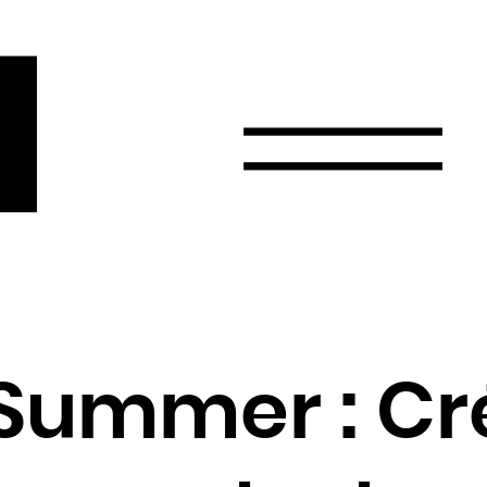
r
Email
Pays
Choisissez votre pays
Afghanistan
Afrique du Sud
Albanie
Summer : Cr
Algérie
Allemagne
Andorre