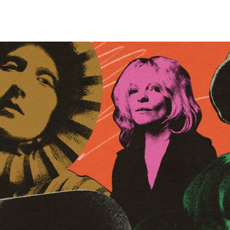
Belize
Bénin
Bhoutan
Biélorussie
Birmanie
Bolivie
Bosnie-Herzégovine
Botswana
Brésil
Brunei
Bulgarie
Burkina
Burundi