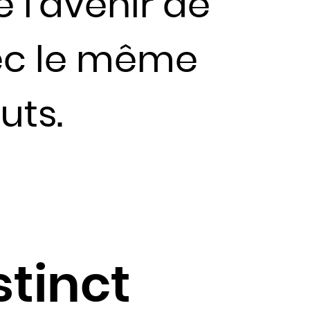
l’avenir de
ec le même
uts.
stinct