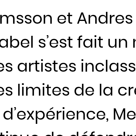
Haïti
amsson et Andres
Honduras
Hongrie
abel s’est fait u
Inde
Indonésie
Iran
s artistes inclas
Iraq
Irlande
s limites de la cr
Islande
Israël
Italie
s d’expérience, M
Jamaïque
Japon