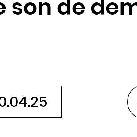
le son de de
Angola
Antigua-et-Barbuda
Arabie saoudite
Argentine
Arménie
Australie
Autriche
Azerbaïdjan
Bahamas
Bahreïn
10.04.25
Bangladesh
Barbade
Belau
Belgique