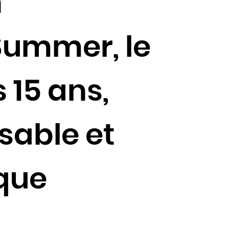
n
Summer, le
 15 ans,
sable et
ique