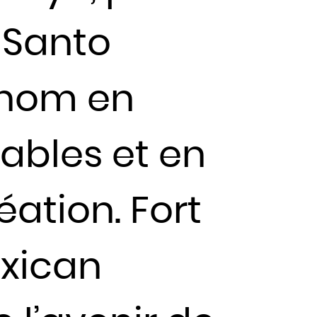
 Santo
n nom en
sables et en
éation. Fort
exican