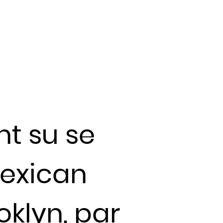
t su se
exican
klyn, par