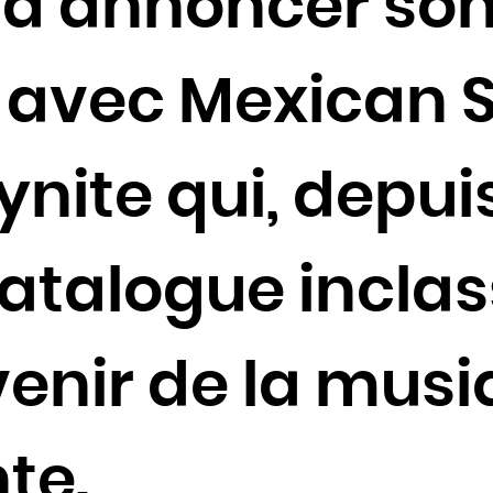
r d’annoncer so
Côte d'Ivoire
Croatie
 avec Mexican 
Cuba
Danemark
Djibouti
ynite qui, depuis
Dominique
Égypte
Émirats arabes unis
atalogue inclas
Équateur
Érythrée
venir de la mus
Espagne
Estonie
États-Unis
te.
Éthiopie