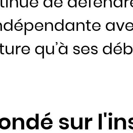
nue de défendre 
Jordanie
Kazakhstan
indépendante av
Kenya
Kirghizistan
Kiribati
ture qu’à ses déb
Koweït
Laos
Lesotho
Lettonie
Liban
Liberia
Libye
ondé sur l'in
Liechtenstein
Lituanie