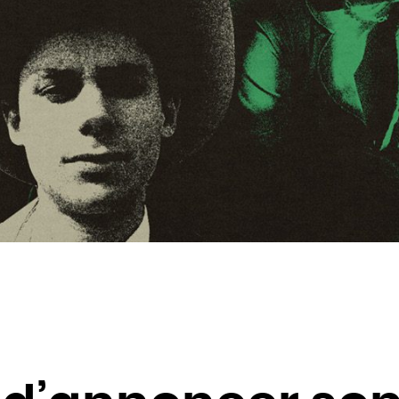
Cambodge
Cameroun
Canada
Cap-Vert
Chili
Chine
Chypre
Colombie
Comores
Congo
Cook
Corée du Nord
Corée du Sud
Costa Rica