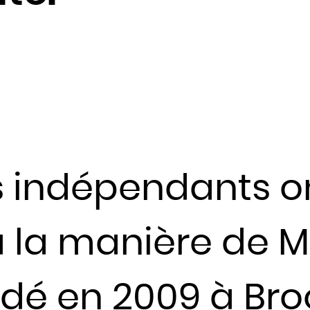
Fidji
Finlande
France
Gabon
Gambie
Géorgie
Ghana
Grèce
s indépendants on
Grenade
Guatemala
 la manière de M
Guinée
Guinée-Bissao
é en 2009 à Broo
Guinée équatoriale
Guyana