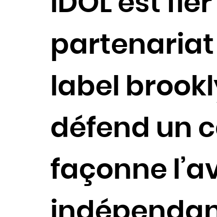
IDOL est fie
partenariat
label brookl
défend un c
façonne l’a
indépendan