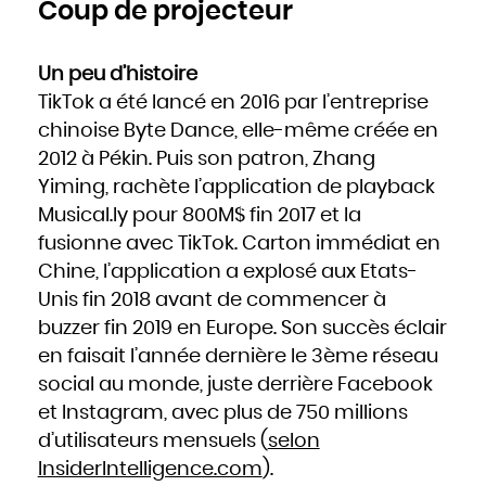
Coup de projecteur
Hongrie
Inde
Indonésie
Iran
Iraq
Irlande
Un peu d’histoire
Islande
Israël
TikTok a été lancé en 2016 par l’entreprise
Italie
Jamaïque
Japon
chinoise Byte Dance, elle-même créée en
Jordanie
Kazakhstan
2012 à Pékin. Puis son patron, Zhang
Kenya
Kirghizistan
Kiribati
Yiming, rachète l’application de playback
Koweït
Laos
Musical.ly pour 800M$ fin 2017 et la
Lesotho
Lettonie
Liban
fusionne avec TikTok. Carton immédiat en
Liberia
Libye
Chine, l’application a explosé aux Etats-
Liechtenstein
Lituanie
Luxembourg
Unis fin 2018 avant de commencer à
Macédoine
Madagascar
buzzer fin 2019 en Europe. Son succès éclair
Malaisie
Malawi
Maldives
en faisait l’année dernière le 3ème réseau
Mali
Malte
social au monde, juste derrière Facebook
Maroc
Marshall
et Instagram, avec plus de 750 millions
Maurice
Mauritanie
Mexique
d’utilisateurs mensuels (
selon
Micronésie
Moldavie
InsiderIntelligence.com
).
Monaco
Mongolie