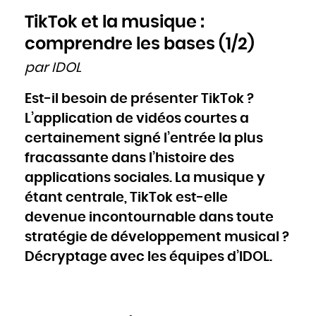
Cameroun
Canada
TikTok et la musique :
Cap-Vert
Chili
Chine
comprendre les bases (1/2)
Chypre
Colombie
Comores
Congo
par IDOL
Cook
Corée du Nord
Corée du Sud
Costa Rica
Est-il besoin de présenter TikTok ?
Côte d'Ivoire
Croatie
Cuba
L’application de vidéos courtes a
Danemark
Djibouti
certainement signé l’entrée la plus
Dominique
Égypte
Émirats arabes unis
fracassante dans l’histoire des
Équateur
Érythrée
Espagne
applications sociales. La musique y
Estonie
États-Unis
étant centrale, TikTok est-elle
Éthiopie
Fidji
Finlande
devenue incontournable dans toute
France
Gabon
Gambie
stratégie de développement musical ?
Géorgie
Ghana
Décryptage avec les équipes d’IDOL.
Grèce
Grenade
Guatemala
Guinée
Guinée-Bissao
Guinée équatoriale
Guyana
Haïti
Honduras