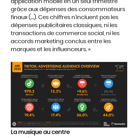
application mobile en un seul trimestre
Slovaquie
Slovénie
grâce aux dépenses des consommateurs
Somalie
Soudan
Sri Lanka
finaux (…). Ces chiffres n’incluent pas les
Suède
Suisse
dépenses publicitaires classiques, ni les
Suriname
Swaziland
Syrie
transactions de commerce social, ni les
Tadjikistan
Tanzanie
accords marketing conclus entre les
Tchad
Thaïlande
Togo
marques et les influenceurs. »
Tonga
Trinité-et-Tobago
Tunisie
Turkménistan
Turquie
Tuvalu
Ukraine
Uruguay
Vanuatu
Venezuela
Viêt Nam
Yémen
Yougoslavie
Zaïre
Zambie
Zimbabwe
La musique au centre