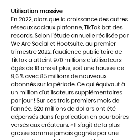
Mozambique
Namibie
Nauru
Utilisation massive
Népal
Nicaragua
Niger
En 2022, alors que la croissance des autres
Nigeria
Niue
réseaux sociaux plafonne, TikTok bat des
Norvège
Nouvelle-Zélande
Oman
records. Selon l’étude annuelle réalisée par
Ouganda
Ouzbékistan
We Are Social et Hootsuite
, au premier
Pakistan
Panama
Papouasie - Nouvelle Guinée
trimestre 2022, l’audience publicitaire de
Paraguay
Pays-Bas
TikTok a atteint 970 millions d’utilisateurs
Pérou
Philippines
Pologne
âgés de 18 ans et plus, soit une hausse de
Portugal
Qatar
9,6 % avec 85 millions de nouveaux
République centrafricaine
République dominicaine
République tchèque
abonnés sur la période. Ce qui équivaut à
Roumanie
Royaume-Uni
un million d’utilisateurs supplémentaires
Russie
Rwanda
Saint-Christophe-et-Niévès
par jour ! Sur ces trois premiers mois de
Sainte-Lucie
Saint-Marin
l’année, 620 millions de dollars ont été
Saint-Siège, ou leVatican
Saint-Vincent-et-les Grenadines
Salomon
dépensés dans l’application en pourboires
Salvador
Samoa occidentales
versés aux créateurs. « Il s’agit de la plus
Sao Tomé-et-Principe
Sénégal
grosse somme jamais gagnée par une
Seychelles
Sierra Leone
Singapour