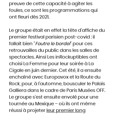
Hongrie
preuve de cette capacité à agiter les
Inde
Indonésie
foules, ce sont les programmations qui
Iran
Iraq
Irlande
ont fleuri dès 2021.
Islande
Israël
Italie
Jamaïque
Japon
Le groupe était en effet la tête d’affiche du
Jordanie
Kazakhstan
premier festival parisien post-covid : il
Kenya
Kirghizistan
Kiribati
fallait bien “
Foutre le bordel
” pour ces
Koweït
Laos
retrouvailles du public dans les salles de
Lesotho
Lettonie
Liban
spectacles. Ainsi Les inRockuptibles ont
Liberia
Libye
choisi La Femme pour leur soirée à La
Liechtenstein
Lituanie
Cigale en juin dernier. Cet été, il a ensuite
Luxembourg
Macédoine
Madagascar
enchaîné avec Europavox et la Route du
Malaisie
Malawi
Rock, pour, à l’automne, bousculer le Palais
Maldives
Mali
Malte
Galliera dans le cadre de Paris Musées OFF.
Maroc
Marshall
Le groupe s’est ensuite envolé pour une
Maurice
Mauritanie
Mexique
tournée au Mexique – où ils ont même
Micronésie
Moldavie
réussi à projeter
leur premier long
Monaco
Mongolie