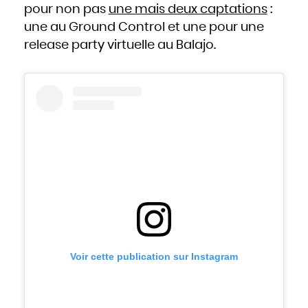
Slovaquie
pour non pas
une mais deux captations
:
Slovénie
Somalie
une au Ground Control et une pour une
Soudan
Sri Lanka
Suède
release party virtuelle au Balajo.
Suisse
Suriname
Swaziland
Syrie
Tadjikistan
Tanzanie
Tchad
Thaïlande
Togo
Tonga
Trinité-et-Tobago
Tunisie
Turkménistan
Turquie
Tuvalu
Ukraine
Uruguay
Vanuatu
Venezuela
Viêt Nam
Yémen
Yougoslavie
Zaïre
Zambie
Zimbabwe
Voir cette publication sur Instagram