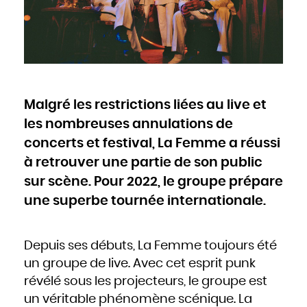
Cameroun
Canada
Cap-Vert
Chili
Chine
Chypre
Colombie
Comores
Congo
Cook
Corée du Nord
Corée du Sud
Costa Rica
Côte d'Ivoire
Malgré les restrictions liées au live et
Croatie
Cuba
Danemark
les nombreuses annulations de
Djibouti
Dominique
Égypte
concerts et festival, La Femme a réussi
Émirats arabes unis
Équateur
à retrouver une partie de son public
Érythrée
Espagne
Estonie
sur scène. Pour 2022, le groupe prépare
États-Unis
Éthiopie
Fidji
une superbe tournée internationale.
Finlande
France
Gabon
Gambie
Géorgie
Ghana
Depuis ses débuts, La Femme toujours été
Grèce
Grenade
un groupe de live. Avec cet esprit punk
Guatemala
Guinée
Guinée-Bissao
révélé sous les projecteurs, le groupe est
Guinée équatoriale
Guyana
un véritable phénomène scénique. La
Haïti
Honduras