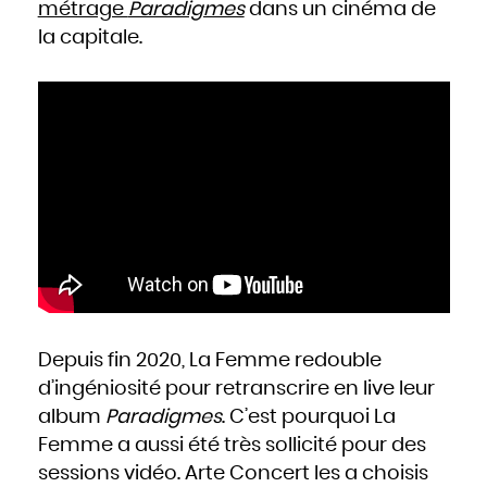
Mozambique
métrage
Paradigmes
dans un cinéma de
Namibie
Nauru
la capitale.
Népal
Nicaragua
Niger
Nigeria
Niue
Norvège
Nouvelle-Zélande
Oman
Ouganda
Ouzbékistan
Pakistan
Panama
Papouasie - Nouvelle Guinée
Paraguay
Pays-Bas
Pérou
Philippines
Pologne
Portugal
Qatar
République centrafricaine
République dominicaine
République tchèque
Roumanie
Royaume-Uni
Russie
Rwanda
Saint-Christophe-et-Niévès
Depuis fin 2020, La Femme redouble
Sainte-Lucie
Saint-Marin
Saint-Siège, ou leVatican
d’ingéniosité pour retranscrire en live leur
Saint-Vincent-et-les Grenadines
Salomon
album
Paradigmes
. C’est pourquoi La
Salvador
Samoa occidentales
Sao Tomé-et-Principe
Femme a aussi été très sollicité pour des
Sénégal
Seychelles
sessions vidéo. Arte Concert les a choisis
Sierra Leone
Singapour