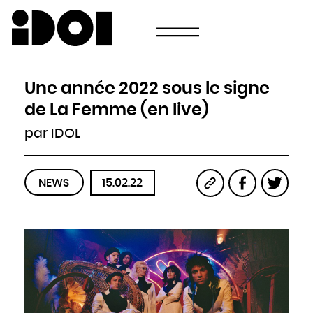
Newsletter
Email
Pays
Choisissez votre pays
Afghanistan
Afrique du Sud
Albanie
Une année 2022 sous le signe
Algérie
Allemagne
Andorre
de La Femme (en live)
Angola
Antigua-et-Barbuda
Arabie saoudite
par IDOL
Argentine
Arménie
Australie
Autriche
Azerbaïdjan
Bahamas
Bahreïn
NEWS
15.02.22
Bangladesh
Barbade
Belau
Belgique
Belize
Bénin
Bhoutan
Biélorussie
Birmanie
Bolivie
Bosnie-Herzégovine
Botswana
Brésil
Brunei
Bulgarie
Burkina
Burundi
Cambodge