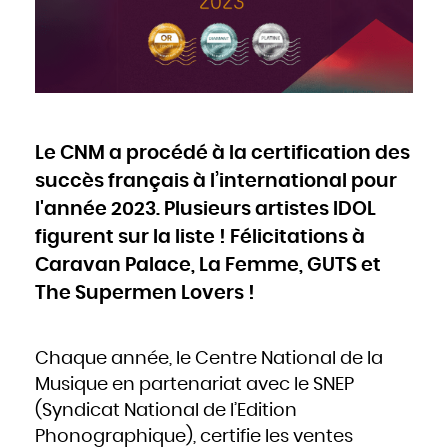
Cameroun
Canada
Cap-Vert
Chili
Chine
Chypre
Colombie
Comores
Congo
Cook
Corée du Nord
Corée du Sud
Costa Rica
Côte d'Ivoire
Le CNM a procédé à la certification des
Croatie
Cuba
Danemark
succès français à l’international pour
Djibouti
Dominique
Égypte
l'année 2023. Plusieurs artistes IDOL
Émirats arabes unis
Équateur
figurent sur la liste ! Félicitations à
Érythrée
Espagne
Estonie
Caravan Palace, La Femme, GUTS et
États-Unis
Éthiopie
Fidji
The Supermen Lovers !
Finlande
France
Gabon
Gambie
Géorgie
Ghana
Chaque année, le Centre National de la
Grèce
Grenade
Musique en partenariat avec le SNEP
Guatemala
Guinée
Guinée-Bissao
(Syndicat National de l’Edition
Guinée équatoriale
Guyana
Phonographique), certifie les ventes
Haïti
Honduras