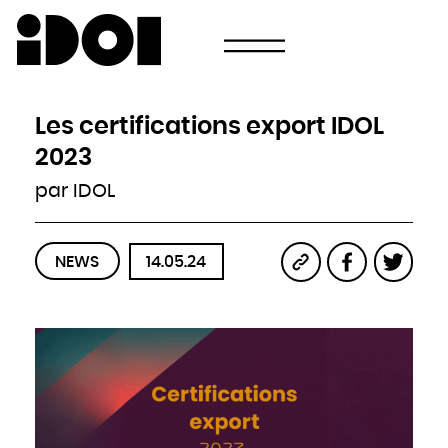
Newsletter
Email
Pays
Choisissez votre pays
Afghanistan
Afrique du Sud
Albanie
Les certifications export IDOL
Algérie
Allemagne
Andorre
2023
Angola
Antigua-et-Barbuda
Arabie saoudite
par IDOL
Argentine
Arménie
Australie
Autriche
Azerbaïdjan
Bahamas
Bahreïn
NEWS
14.05.24
Bangladesh
Barbade
Belau
Belgique
Belize
Bénin
Bhoutan
Biélorussie
Birmanie
Bolivie
Bosnie-Herzégovine
Botswana
Brésil
Brunei
Bulgarie
Burkina
Burundi
Cambodge