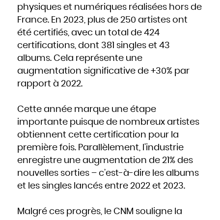
Hongrie
physiques et numériques réalisées hors de
Inde
Indonésie
France. En 2023, plus de 250 artistes ont
Iran
Iraq
Irlande
été certifiés, avec un total de 424
Islande
Israël
certifications, dont 381 singles et 43
Italie
Jamaïque
Japon
albums. Cela représente une
Jordanie
Kazakhstan
augmentation significative de +30% par
Kenya
Kirghizistan
Kiribati
rapport à 2022.
Koweït
Laos
Lesotho
Lettonie
Liban
Cette année marque une étape
Liberia
Libye
importante puisque de nombreux artistes
Liechtenstein
Lituanie
obtiennent cette certification pour la
Luxembourg
Macédoine
Madagascar
première fois. Parallèlement, l’industrie
Malaisie
Malawi
enregistre une augmentation de 21% des
Maldives
Mali
Malte
nouvelles sorties – c’est-à-dire les albums
Maroc
Marshall
et les singles lancés entre 2022 et 2023.
Maurice
Mauritanie
Mexique
Micronésie
Moldavie
Malgré ces progrès, le CNM souligne la
Monaco
Mongolie