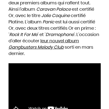
Slovaquie
deux premiers albums qui raflent tout.
Slovénie
Somalie
Ainsi l’album
Caravan Palace
est certifié
Soudan
Sri Lanka
Suède
Or, avec le titre
Jolie Coquine
certifié
Suisse
Suriname
Platine. L’album
Panic
est lui aussi certifié
Swaziland
Syrie
Tadjikistan
Or, avec deux titres certifiés Or en prime :
Tanzanie
Tchad
‘
Rock It For Me
’ et ‘
Dramophone
’. L’occasion
Thaïlande
Togo
Tonga
d’aller écouter
leur nouvel album
Trinité-et-Tobago
Tunisie
Gangbusters Melody Club
sorti en mars
Turkménistan
Turquie
dernier.
Tuvalu
Ukraine
Uruguay
Vanuatu
Venezuela
Viêt Nam
Yémen
Yougoslavie
Zaïre
Zambie
Zimbabwe