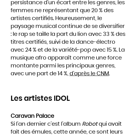
Mozambique
persistance d’un écart entre les genres, les
Namibie
Nauru
femmes ne représentant que 20 % des
Népal
Nicaragua
Niger
artistes certifiés. Heureusement, le
Nigeria
Niue
paysage musical continue de se diversifier
Norvège
Nouvelle-Zélande
Oman
: le rap se taille la part du lion avec 33 % des
Ouganda
Ouzbékistan
titres certifiés, suivi de la dance-électro
Pakistan
Panama
Papouasie - Nouvelle Guinée
avec 24 % et de la variété-pop avec 15 %. La
Paraguay
Pays-Bas
musique afro apparaît comme une force
Pérou
Philippines
Pologne
montante parmi les principaux genres,
Portugal
Qatar
avec une part de 14 %,
d’après le CNM
.
République centrafricaine
République dominicaine
République tchèque
Roumanie
Royaume-Uni
Russie
Rwanda
Les artistes IDOL
Saint-Christophe-et-Niévès
Sainte-Lucie
Saint-Marin
Saint-Siège, ou leVatican
Saint-Vincent-et-les Grenadines
Salomon
Caravan Palace
Salvador
Samoa occidentales
Sao Tomé-et-Principe
Si l’an dernier c’est l’album
Robot
qui avait
Sénégal
Seychelles
fait des émules, cette année, ce sont leurs
Sierra Leone
Singapour