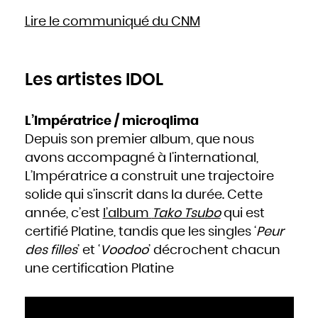
Slovaquie
Slovénie
Lire le communiqué du CNM
Somalie
Soudan
Sri Lanka
Suède
Suisse
Suriname
Swaziland
Syrie
Les artistes IDOL
Tadjikistan
Tanzanie
Tchad
Thaïlande
Togo
Tonga
L’Impératrice / microqlima
Trinité-et-Tobago
Tunisie
Depuis son premier album, que nous
Turkménistan
Turquie
Tuvalu
avons accompagné à l’international,
Ukraine
Uruguay
L’Impératrice a construit une trajectoire
Vanuatu
Venezuela
Viêt Nam
solide qui s’inscrit dans la durée. Cette
Yémen
Yougoslavie
année, c’est
l’album
Tako Tsubo
qui est
Zaïre
Zambie
Zimbabwe
certifié Platine, tandis que les singles ‘
Peur
des filles
’ et ‘
Voodoo
’ décrochent chacun
une certification Platine