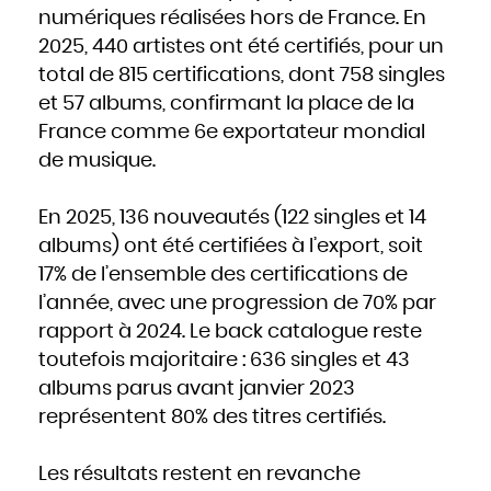
Hongrie
numériques réalisées hors de France. En
Inde
Indonésie
2025, 440 artistes ont été certifiés, pour un
Iran
Iraq
Irlande
total de 815 certifications, dont 758 singles
Islande
Israël
et 57 albums, confirmant la place de la
Italie
Jamaïque
Japon
France comme 6e exportateur mondial
Jordanie
Kazakhstan
de musique.
Kenya
Kirghizistan
Kiribati
Koweït
Laos
En 2025, 136 nouveautés (122 singles et 14
Lesotho
Lettonie
Liban
albums) ont été certifiées à l’export, soit
Liberia
Libye
17% de l’ensemble des certifications de
Liechtenstein
Lituanie
Luxembourg
l’année, avec une progression de 70% par
Macédoine
Madagascar
rapport à 2024. Le back catalogue reste
Malaisie
Malawi
Maldives
toutefois majoritaire : 636 singles et 43
Mali
Malte
albums parus avant janvier 2023
Maroc
Marshall
Maurice
représentent 80% des titres certifiés.
Mauritanie
Mexique
Micronésie
Moldavie
Les résultats restent en revanche
Monaco
Mongolie