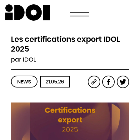
Newsletter
Email
Pays
Choisissez votre pays
Afghanistan
Afrique du Sud
Albanie
Les certifications export IDOL
Algérie
Allemagne
Andorre
2025
Angola
Antigua-et-Barbuda
Arabie saoudite
par IDOL
Argentine
Arménie
Australie
Autriche
Azerbaïdjan
Bahamas
Bahreïn
NEWS
21.05.26
Bangladesh
Barbade
Belau
Belgique
Belize
Bénin
Bhoutan
Biélorussie
Birmanie
Bolivie
Bosnie-Herzégovine
Botswana
Brésil
Brunei
Bulgarie
Burkina
Burundi
Cambodge