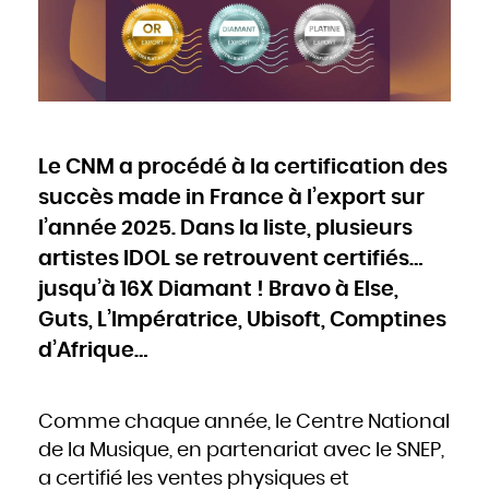
Cameroun
Canada
Cap-Vert
Chili
Chine
Chypre
Colombie
Comores
Congo
Cook
Corée du Nord
Corée du Sud
Costa Rica
Côte d'Ivoire
Le CNM a procédé à la certification des
Croatie
Cuba
Danemark
succès made in France à l’export sur
Djibouti
Dominique
Égypte
l’année 2025. Dans la liste, plusieurs
Émirats arabes unis
Équateur
artistes IDOL se retrouvent certifiés…
Érythrée
Espagne
Estonie
jusqu’à 16X Diamant ! Bravo à Else,
États-Unis
Éthiopie
Fidji
Guts, L’Impératrice, Ubisoft, Comptines
Finlande
France
d’Afrique…
Gabon
Gambie
Géorgie
Ghana
Grèce
Grenade
Guatemala
Comme chaque année, le Centre National
Guinée
Guinée-Bissao
de la Musique, en partenariat avec le SNEP,
Guinée équatoriale
Guyana
a certifié les ventes physiques et
Haïti
Honduras