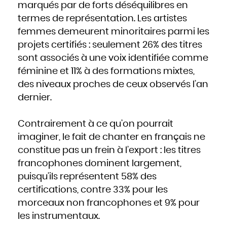
Mozambique
marqués par de forts déséquilibres en
Namibie
Nauru
termes de représentation. Les artistes
Népal
Nicaragua
Niger
femmes demeurent minoritaires parmi les
Nigeria
Niue
projets certifiés : seulement 26% des titres
Norvège
Nouvelle-Zélande
Oman
sont associés à une voix identifiée comme
Ouganda
Ouzbékistan
féminine et 11% à des formations mixtes,
Pakistan
Panama
Papouasie - Nouvelle Guinée
des niveaux proches de ceux observés l’an
Paraguay
Pays-Bas
dernier.
Pérou
Philippines
Pologne
Portugal
Qatar
Contrairement à ce qu’on pourrait
République centrafricaine
République dominicaine
République tchèque
imaginer, le fait de chanter en français ne
Roumanie
Royaume-Uni
constitue pas un frein à l’export : les titres
Russie
Rwanda
Saint-Christophe-et-Niévès
francophones dominent largement,
Sainte-Lucie
Saint-Marin
puisqu’ils représentent 58% des
Saint-Siège, ou leVatican
Saint-Vincent-et-les Grenadines
Salomon
certifications, contre 33% pour les
Salvador
Samoa occidentales
morceaux non francophones et 9% pour
Sao Tomé-et-Principe
Sénégal
Seychelles
les instrumentaux.
Sierra Leone
Singapour