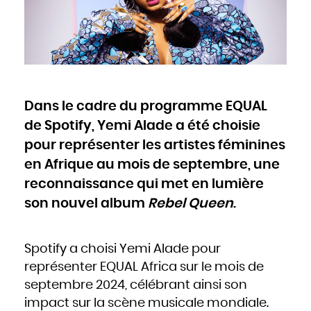
Cameroun
Canada
Cap-Vert
Chili
Chine
Chypre
Colombie
Comores
Congo
Cook
Corée du Nord
Corée du Sud
Costa Rica
Côte d'Ivoire
Dans le cadre du programme EQUAL
Croatie
Cuba
Danemark
de Spotify, Yemi Alade a été choisie
Djibouti
Dominique
Égypte
pour représenter les artistes féminines
Émirats arabes unis
Équateur
en Afrique au mois de septembre, une
Érythrée
Espagne
Estonie
reconnaissance qui met en lumière
États-Unis
Éthiopie
Fidji
son nouvel album
Rebel Queen
.
Finlande
France
Gabon
Gambie
Géorgie
Ghana
Spotify a choisi Yemi Alade pour
Grèce
Grenade
représenter EQUAL Africa sur le mois de
Guatemala
Guinée
Guinée-Bissao
septembre 2024, célébrant ainsi son
Guinée équatoriale
Guyana
impact sur la scène musicale mondiale.
Haïti
Honduras