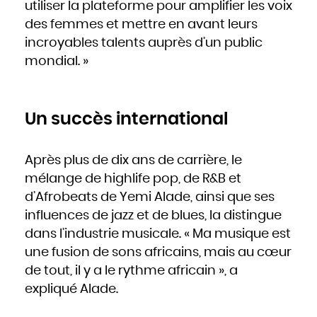
Mozambique
utiliser la plateforme pour amplifier les voix
Namibie
Nauru
des femmes et mettre en avant leurs
Népal
Nicaragua
Niger
incroyables talents auprès d’un public
Nigeria
Niue
mondial. »
Norvège
Nouvelle-Zélande
Oman
Ouganda
Ouzbékistan
Pakistan
Panama
Papouasie - Nouvelle Guinée
Un succès international
Paraguay
Pays-Bas
Pérou
Philippines
Pologne
Après plus de dix ans de carrière, le
Portugal
Qatar
République centrafricaine
mélange de highlife pop, de R&B et
République dominicaine
République tchèque
d’Afrobeats de Yemi Alade, ainsi que ses
Roumanie
Royaume-Uni
Russie
influences de jazz et de blues, la distingue
Rwanda
Saint-Christophe-et-Niévès
dans l’industrie musicale. « Ma musique est
Sainte-Lucie
Saint-Marin
Saint-Siège, ou leVatican
une fusion de sons africains, mais au cœur
Saint-Vincent-et-les Grenadines
Salomon
de tout, il y a le rythme africain », a
Salvador
Samoa occidentales
Sao Tomé-et-Principe
expliqué Alade.
Sénégal
Seychelles
Sierra Leone
Singapour