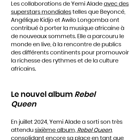
Slovaquie
Les collaborations de Yemi Alade
avec des
Slovénie
Somalie
superstars mondiales
telles que Beyoncé,
Soudan
Sri Lanka
Suède
Angélique Kidjo et Awilo Longomba ont
Suisse
Suriname
contribué à porter la musique africaine à
Swaziland
Syrie
Tadjikistan
de nouveaux sommets. Elle a parcouru le
Tanzanie
Tchad
monde en live, à la rencontre de publics
Thaïlande
Togo
Tonga
des différents continents pour promouvoir
Trinité-et-Tobago
Tunisie
la richesse des rythmes et de la culture
Turkménistan
Turquie
africains.
Tuvalu
Ukraine
Uruguay
Vanuatu
Venezuela
Viêt Nam
Yémen
Yougoslavie
Le nouvel album
Rebel
Zaïre
Zambie
Zimbabwe
Queen
En juillet 2024, Yemi Alade a sorti son très
attendu
sixième album,
Rebel Queen
,
consolidant encore sa place en tant que