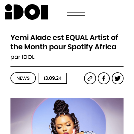
Newsletter
Email
Pays
Choisissez votre pays
Afghanistan
Afrique du Sud
Albanie
Yemi Alade est EQUAL Artist of
Algérie
Allemagne
Andorre
the Month pour Spotify Africa
Angola
Antigua-et-Barbuda
Arabie saoudite
par IDOL
Argentine
Arménie
Australie
Autriche
Azerbaïdjan
Bahamas
Bahreïn
NEWS
13.09.24
Bangladesh
Barbade
Belau
Belgique
Belize
Bénin
Bhoutan
Biélorussie
Birmanie
Bolivie
Bosnie-Herzégovine
Botswana
Brésil
Brunei
Bulgarie
Burkina
Burundi
Cambodge