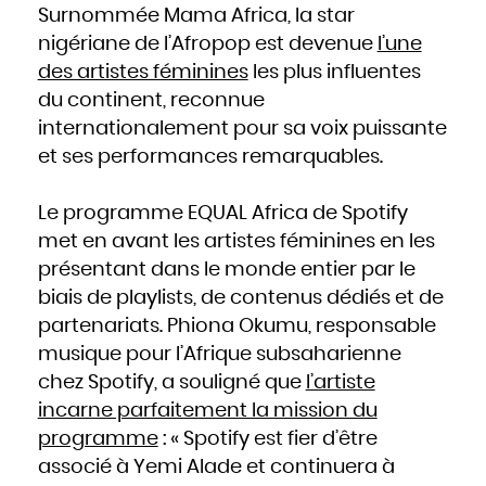
Hongrie
Surnommée Mama Africa, la star
Inde
Indonésie
nigériane de l’Afropop est devenue
l’une
Iran
Iraq
Irlande
des artistes féminines
les plus influentes
Islande
Israël
du continent, reconnue
Italie
Jamaïque
Japon
internationalement pour sa voix puissante
Jordanie
Kazakhstan
et ses performances remarquables.
Kenya
Kirghizistan
Kiribati
Koweït
Laos
Le programme EQUAL Africa de Spotify
Lesotho
Lettonie
Liban
met en avant les artistes féminines en les
Liberia
Libye
présentant dans le monde entier par le
Liechtenstein
Lituanie
biais de playlists, de contenus dédiés et de
Luxembourg
Macédoine
Madagascar
partenariats. Phiona Okumu, responsable
Malaisie
Malawi
musique pour l’Afrique subsaharienne
Maldives
Mali
Malte
chez Spotify, a souligné que
l’artiste
Maroc
Marshall
incarne parfaitement la mission du
Maurice
Mauritanie
Mexique
programme
: « Spotify est fier d’être
Micronésie
Moldavie
associé à Yemi Alade et continuera à
Monaco
Mongolie