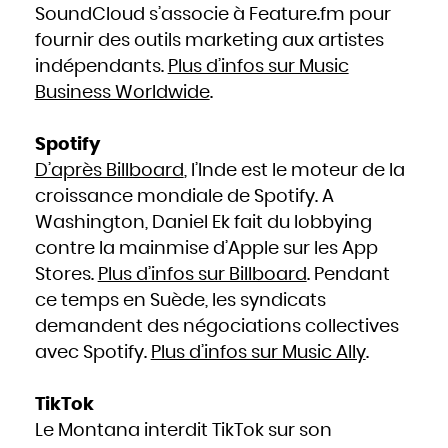
Slovaquie
SoundCloud s’associe à Feature.fm pour
Slovénie
Somalie
fournir des outils marketing aux artistes
Soudan
Sri Lanka
Suède
indépendants.
Plus d’infos sur Music
Suisse
Suriname
Business Worldwide
.
Swaziland
Syrie
Tadjikistan
Tanzanie
Tchad
Spotify
Thaïlande
Togo
Tonga
D’après Billboard
, l’Inde est le moteur de la
Trinité-et-Tobago
Tunisie
croissance mondiale de Spotify. A
Turkménistan
Turquie
Tuvalu
Washington, Daniel Ek fait du lobbying
Ukraine
Uruguay
contre la mainmise d’Apple sur les App
Vanuatu
Venezuela
Viêt Nam
Stores.
Plus d’infos sur Billboard
. Pendant
Yémen
Yougoslavie
ce temps en Suède, les syndicats
Zaïre
Zambie
Zimbabwe
demandent des négociations collectives
avec Spotify.
Plus d’infos sur Music Ally
.
TikTok
Le Montana interdit TikTok sur son