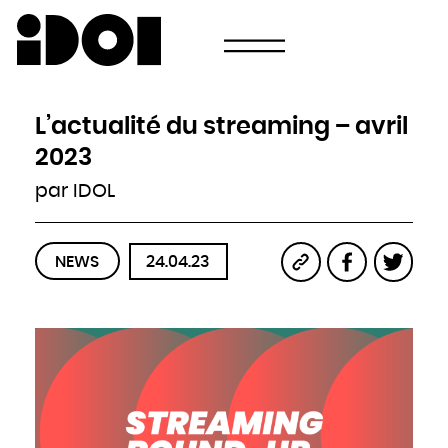
Newsletter
Email
Pays
Choisissez votre pays
Afghanistan
Afrique du Sud
Albanie
L’actualité du streaming – avril
Algérie
Allemagne
Andorre
2023
Angola
Antigua-et-Barbuda
Arabie saoudite
par IDOL
Argentine
Arménie
Australie
Autriche
Azerbaïdjan
Bahamas
Bahreïn
NEWS
24.04.23
Bangladesh
Barbade
Belau
Belgique
Belize
Bénin
Bhoutan
Biélorussie
Birmanie
Bolivie
Bosnie-Herzégovine
Botswana
Brésil
Brunei
Bulgarie
Burkina
Burundi
Cambodge