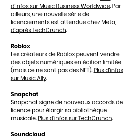
Mozambique
Namibie
d’infos sur Music Business Worldwide
. Par
Nauru
Népal
ailleurs, une nouvelle série de
Nicaragua
Niger
Nigeria
licenciements est attendue chez Meta,
Niue
Norvège
d’après TechCrunch
.
Nouvelle-Zélande
Oman
Ouganda
Ouzbékistan
Pakistan
Roblox
Panama
Papouasie - Nouvelle Guinée
Paraguay
Les créateurs de Roblox peuvent vendre
Pays-Bas
Pérou
des objets numériques en édition limitée
Philippines
Pologne
Portugal
(mais ce ne sont pas des NFT).
Plus d’infos
Qatar
République centrafricaine
sur Music Ally
.
République dominicaine
République tchèque
Roumanie
Royaume-Uni
Russie
Snapchat
Rwanda
Saint-Christophe-et-Niévès
Sainte-Lucie
Snapchat signe de nouveaux accords de
Saint-Marin
Saint-Siège, ou leVatican
licence pour élargir sa bibliothèque
Saint-Vincent-et-les Grenadines
Salomon
musicale.
Plus d’infos sur TechCrunch
.
Salvador
Samoa occidentales
Sao Tomé-et-Principe
Sénégal
Seychelles
Soundcloud
Sierra Leone
Singapour