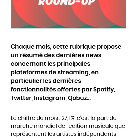
Cameroun
Canada
Cap-Vert
Chili
Chine
Chypre
Colombie
Comores
Congo
Cook
Corée du Nord
Corée du Sud
Costa Rica
Côte d'Ivoire
Chaque mois, cette rubrique propose
Croatie
Cuba
Danemark
un résumé des dernières news
Djibouti
Dominique
Égypte
concernant les principales
Émirats arabes unis
Équateur
plateformes de streaming, en
Érythrée
Espagne
Estonie
particulier les dernières
États-Unis
Éthiopie
Fidji
fonctionnalités offertes par Spotify,
Finlande
France
Twitter, Instagram, Qobuz…
Gabon
Gambie
Géorgie
Ghana
Grèce
Grenade
Guatemala
Le chiffre du mois : 27,1 %, c’est la part du
Guinée
Guinée-Bissao
marché mondial de l’édition musicale que
Guinée équatoriale
Guyana
représentent les artistes indépendants
Haïti
Honduras