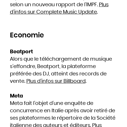
Hongrie
selon un nouveau rapport de l’IMPF.
Plus
Inde
Indonésie
d’infos sur Complete Music Update
.
Iran
Iraq
Irlande
Islande
Israël
Italie
Jamaïque
Japon
Economie
Jordanie
Kazakhstan
Kenya
Kirghizistan
Kiribati
Koweït
Beatport
Laos
Lesotho
Alors que le téléchargement de musique
Lettonie
Liban
Liberia
s’effondre, Beatport, la plateforme
Libye
Liechtenstein
préférée des DJ, atteint des records de
Lituanie
Luxembourg
Macédoine
vente.
Plus d’infos sur Billboard
.
Madagascar
Malaisie
Malawi
Maldives
Meta
Mali
Malte
Maroc
Meta fait l’objet d’une enquête de
Marshall
Maurice
concurrence en Italie après avoir retiré de
Mauritanie
Mexique
Micronésie
ses plateformes le répertoire de la Société
Moldavie
Monaco
italienne des auteurs et éditeurs.
Plus
Mongolie