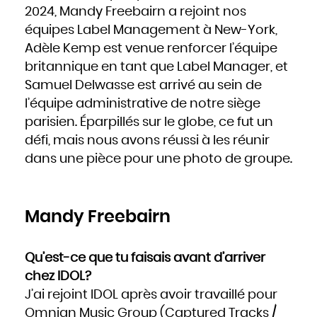
Hongrie
2024, Mandy Freebairn a rejoint nos
Inde
Indonésie
équipes Label Management à New-York,
Iran
Iraq
Irlande
Adèle Kemp est venue renforcer l’équipe
Islande
Israël
britannique en tant que Label Manager, et
Italie
Jamaïque
Japon
Samuel Delwasse est arrivé au sein de
Jordanie
Kazakhstan
l’équipe administrative de notre siège
Kenya
Kirghizistan
Kiribati
parisien. Éparpillés sur le globe, ce fut un
Koweït
Laos
défi, mais nous avons réussi à les réunir
Lesotho
Lettonie
Liban
dans une pièce pour une photo de groupe.
Liberia
Libye
Liechtenstein
Lituanie
Luxembourg
Macédoine
Madagascar
Mandy Freebairn
Malaisie
Malawi
Maldives
Mali
Malte
Maroc
Qu’est-ce que tu faisais avant d’arriver
Marshall
Maurice
chez IDOL?
Mauritanie
Mexique
Micronésie
J’ai rejoint IDOL après avoir travaillé pour
Moldavie
Monaco
Omnian Music Group (Captured Tracks /
Mongolie