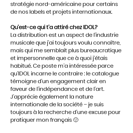
Slovaquie
stratégie nord-américaine pour certains
Slovénie
Somalie
de nos labels et projets internationaux.
Soudan
Sri Lanka
Suède
Suisse
Suriname
Qu’est-ce qui t’a attiré chez IDOL?
Swaziland
Syrie
Tadjikistan
La distribution est un aspect de l’industrie
Tanzanie
Tchad
musicale que j’ai toujours voulu connaître,
Thaïlande
Togo
Tonga
mais qui me semblait plus bureaucratique
Trinité-et-Tobago
Tunisie
et impersonnelle que ce à quoi j’étais
Turkménistan
Turquie
Tuvalu
habitué. Ce poste m’a intéressée parce
Ukraine
Uruguay
qu’IDOL incarne le contraire : le catalogue
Vanuatu
Venezuela
Viêt Nam
témoigne d’un engagement clair en
Yémen
Yougoslavie
faveur de l’indépendance et de l’art.
Zaïre
Zambie
Zimbabwe
J’apprécie également la nature
internationale de la société – je suis
toujours à la recherche d’une excuse pour
pratiquer mon français 🙂