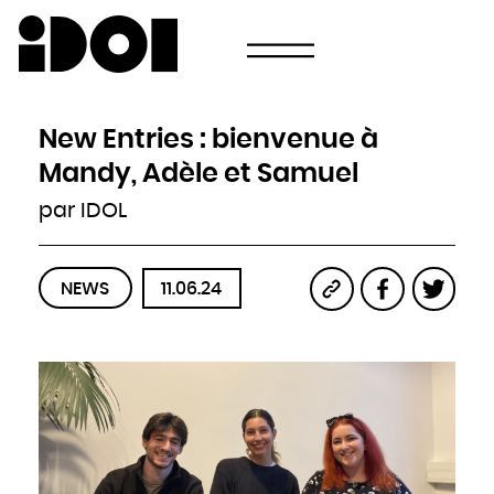
Newsletter
Email
Pays
Choisissez votre pays
Afghanistan
Afrique du Sud
Albanie
New Entries : bienvenue à
Algérie
Allemagne
Andorre
Mandy, Adèle et Samuel
Angola
Antigua-et-Barbuda
Arabie saoudite
par IDOL
Argentine
Arménie
Australie
Autriche
Azerbaïdjan
Bahamas
Bahreïn
NEWS
11.06.24
Bangladesh
Barbade
Belau
Belgique
Belize
Bénin
Bhoutan
Biélorussie
Birmanie
Bolivie
Bosnie-Herzégovine
Botswana
Brésil
Brunei
Bulgarie
Burkina
Burundi
Cambodge