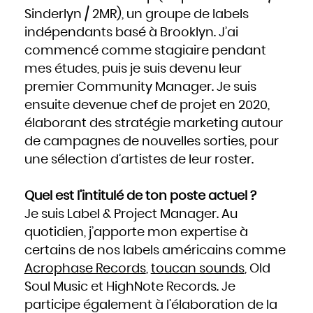
Mozambique
Namibie
Sinderlyn / 2MR), un groupe de labels
Nauru
Népal
indépendants basé à Brooklyn. J’ai
Nicaragua
Niger
Nigeria
commencé comme stagiaire pendant
Niue
Norvège
mes études, puis je suis devenu leur
Nouvelle-Zélande
Oman
Ouganda
premier Community Manager. Je suis
Ouzbékistan
Pakistan
ensuite devenue chef de projet en 2020,
Panama
Papouasie - Nouvelle Guinée
Paraguay
élaborant des stratégie marketing autour
Pays-Bas
Pérou
de campagnes de nouvelles sorties, pour
Philippines
Pologne
Portugal
une sélection d’artistes de leur roster.
Qatar
République centrafricaine
République dominicaine
République tchèque
Roumanie
Quel est l’intitulé de ton poste actuel ?
Royaume-Uni
Russie
Je suis Label & Project Manager. Au
Rwanda
Saint-Christophe-et-Niévès
Sainte-Lucie
quotidien, j’apporte mon expertise à
Saint-Marin
Saint-Siège, ou leVatican
certains de nos labels américains comme
Saint-Vincent-et-les Grenadines
Salomon
Acrophase Records
,
toucan sounds
, Old
Salvador
Samoa occidentales
Sao Tomé-et-Principe
Soul Music et HighNote Records. Je
Sénégal
Seychelles
participe également à l’élaboration de la
Sierra Leone
Singapour