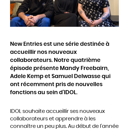
Cameroun
Canada
Cap-Vert
Chili
Chine
Chypre
Colombie
Comores
Congo
Cook
Corée du Nord
Corée du Sud
Costa Rica
Côte d'Ivoire
New Entries est une série destinée à
Croatie
Cuba
Danemark
accueillir nos nouveaux
Djibouti
Dominique
Égypte
collaborateurs. Notre quatrième
Émirats arabes unis
Équateur
épisode présente Mandy Freebairn,
Érythrée
Espagne
Estonie
Adele Kemp et Samuel Delwasse qui
États-Unis
Éthiopie
Fidji
ont récemment pris de nouvelles
Finlande
France
fonctions au sein d'IDOL.
Gabon
Gambie
Géorgie
Ghana
Grèce
Grenade
Guatemala
IDOL souhaite accueillir ses nouveaux
Guinée
Guinée-Bissao
collaborateurs et apprendre à les
Guinée équatoriale
Guyana
connaître un peu plus. Au début de l’année
Haïti
Honduras