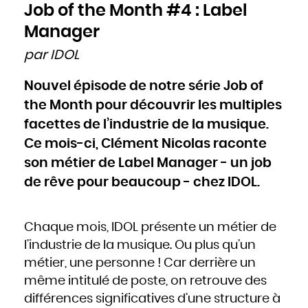
Cameroun
Job of the Month #4 : Label
Canada
Cap-Vert
Chili
Manager
Chine
Chypre
Colombie
par IDOL
Comores
Congo
Cook
Corée du Nord
Nouvel épisode de notre série Job of
Corée du Sud
Costa Rica
Côte d'Ivoire
the Month pour découvrir les multiples
Croatie
Cuba
Danemark
facettes de l’industrie de la musique.
Djibouti
Dominique
Ce mois-ci, Clément Nicolas raconte
Égypte
Émirats arabes unis
Équateur
son métier de Label Manager - un job
Érythrée
Espagne
Estonie
de rêve pour beaucoup - chez IDOL.
États-Unis
Éthiopie
Fidji
Finlande
France
Gabon
Chaque mois, IDOL présente un métier de
Gambie
Géorgie
Ghana
l’industrie de la musique. Ou plus qu’un
Grèce
Grenade
métier, une personne ! Car derrière un
Guatemala
Guinée
Guinée-Bissao
même intitulé de poste, on retrouve des
Guinée équatoriale
Guyana
différences significatives d’une structure à
Haïti
Honduras