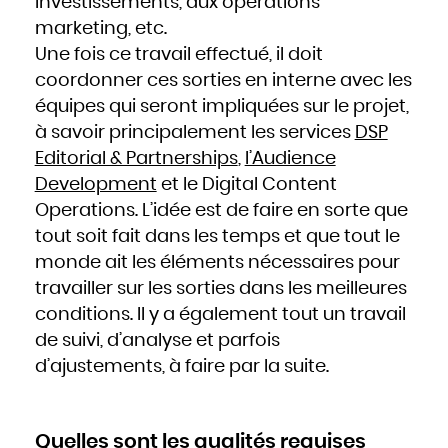
investissements, aux opérations
Mozambique
Namibie
Nauru
marketing, etc.
Népal
Nicaragua
Une fois ce travail effectué, il doit
Niger
Nigeria
Niue
coordonner ces sorties en interne avec les
Norvège
Nouvelle-Zélande
équipes qui seront impliquées sur le projet,
Oman
Ouganda
à savoir principalement les services
DSP
Ouzbékistan
Pakistan
Panama
Editorial & Partnerships
,
l’Audience
Papouasie - Nouvelle Guinée
Paraguay
Development
et le Digital Content
Pays-Bas
Pérou
Philippines
Operations. L’idée est de faire en sorte que
Pologne
Portugal
tout soit fait dans les temps et que tout le
Qatar
République centrafricaine
République dominicaine
monde ait les éléments nécessaires pour
République tchèque
Roumanie
travailler sur les sorties dans les meilleures
Royaume-Uni
Russie
Rwanda
conditions. Il y a également tout un travail
Saint-Christophe-et-Niévès
Sainte-Lucie
de suivi, d’analyse et parfois
Saint-Marin
Saint-Siège, ou leVatican
Saint-Vincent-et-les Grenadines
d’ajustements, à faire par la suite.
Salomon
Salvador
Samoa occidentales
Sao Tomé-et-Principe
Sénégal
Seychelles
Sierra Leone
Quelles sont les qualités requises
Singapour