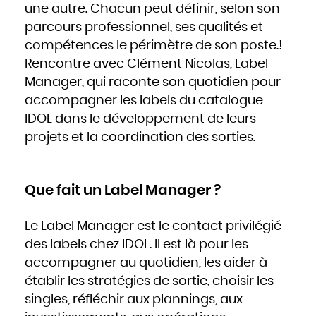
une autre. Chacun peut définir, selon son
Hongrie
Inde
Indonésie
parcours professionnel, ses qualités et
Iran
Iraq
compétences le périmètre de son poste.!
Irlande
Islande
Israël
Rencontre avec Clément Nicolas, Label
Italie
Jamaïque
Manager, qui raconte son quotidien pour
Japon
Jordanie
Kazakhstan
accompagner les labels du catalogue
Kenya
Kirghizistan
IDOL dans le développement de leurs
Kiribati
Koweït
Laos
projets et la coordination des sorties.
Lesotho
Lettonie
Liban
Liberia
Libye
Liechtenstein
Lituanie
Que fait un Label Manager ?
Luxembourg
Macédoine
Madagascar
Malaisie
Malawi
Le Label Manager est le contact privilégié
Maldives
Mali
des labels chez IDOL. Il est là pour les
Malte
Maroc
Marshall
accompagner au quotidien, les aider à
Maurice
Mauritanie
établir les stratégies de sortie, choisir les
Mexique
Micronésie
Moldavie
singles, réfléchir aux plannings, aux
Monaco
Mongolie