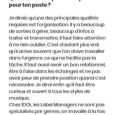
Slovaquie
pour ton poste ?
Slovénie
Somalie
Soudan
Sri Lanka
Suède
Je dirais qu’une des principales qualités
Suisse
Suriname
Swaziland
requises est l’organisation. Il y a beaucoup
Syrie
Tadjikistan
de sorties à gérer, beaucoup d’infos à
Tanzanie
Tchad
Thaïlande
traiter et transmettre, il faut faire attention
Togo
Tonga
à ne rien oublier. C’est d’autant plus vrai
Trinité-et-Tobago
Tunisie
Turkménistan
qu’il arrive souvent que l’on doive travailler
Turquie
Tuvalu
dans l’urgence, ce qui ne facilite pas la
Ukraine
Uruguay
Vanuatu
tâche. Il faut aussi avoir un bon relationnel,
Venezuela
Viêt Nam
être à l’aise dans les échanges et ne pas
Yémen
Yougoslavie
avoir peur de prendre position quand c’est
Zaïre
Zambie
Zimbabwe
nécessaire. Je dirai enfin qu’il faut être
curieux et ouvert à tous les styles de
musique.
Chez IDOL, les Label Managers ne sont pas
spécialisés par genres, on travaille à la fois