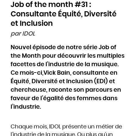
Cameroun
Job of the month #31 :
Canada
Cap-Vert
Chili
Consultante Équité, Diversité
Chine
Chypre
Colombie
et Inclusion
Comores
Congo
Cook
par IDOL
Corée du Nord
Corée du Sud
Costa Rica
Côte d'Ivoire
Nouvel épisode de notre série Job of
Croatie
Cuba
Danemark
the Month pour découvrir les multiples
Djibouti
Dominique
Égypte
facettes de l’industrie de la musique.
Émirats arabes unis
Équateur
Ce mois-ci,Vick Bain, consultante en
Érythrée
Espagne
Estonie
Équité, Diversité et Inclusion (EDI) et
États-Unis
Éthiopie
Fidji
chercheuse, raconte son parcours en
Finlande
France
faveur de l’égalité des femmes dans
Gabon
Gambie
Géorgie
l’industrie.
Ghana
Grèce
Grenade
Guatemala
Guinée
Guinée-Bissao
Chaque mois, IDOL présente un métier de
Guinée équatoriale
Guyana
Haïti
l’industrie de la musique. Ou plus qu’un
Honduras