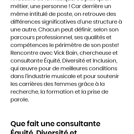
Hongrie
métier, une personne ! Car derrière un
Inde
Indonésie
Iran
même intitulé de poste, on retrouve des
Iraq
Irlande
différences significatives d’une structure à
Islande
Israël
Italie
une autre. Chacun peut définir, selon son
Jamaïque
Japon
parcours professionnel, ses qualités et
Jordanie
Kazakhstan
Kenya
compétences le périmètre de son poste!
Kirghizistan
Kiribati
Rencontre avec Vick Bain, chercheuse et
Koweït
Laos
Lesotho
consultante Équité, Diversité et Inclusion,
Lettonie
Liban
qui œuvre pour de meilleures conditions
Liberia
Libye
Liechtenstein
dans l’industrie musicale et pour soutenir
Lituanie
Luxembourg
les carrières des femmes grâce à la
Macédoine
Madagascar
Malaisie
recherche, la formation et la prise de
Malawi
Maldives
parole.
Mali
Malte
Maroc
Marshall
Maurice
Mauritanie
Mexique
Que fait une consultante
Micronésie
Moldavie
Monaco
Équité, Diversité et
Mongolie