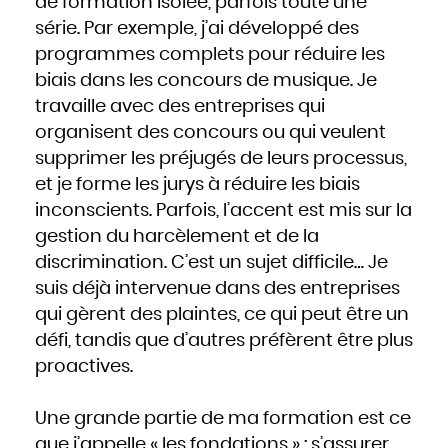
de formation isolée, parfois toute une
Slovaquie
Slovénie
série. Par exemple, j’ai développé des
Somalie
Soudan
Sri Lanka
programmes complets pour réduire les
Suède
Suisse
biais dans les concours de musique. Je
Suriname
Swaziland
Syrie
travaille avec des entreprises qui
Tadjikistan
Tanzanie
organisent des concours ou qui veulent
Tchad
Thaïlande
Togo
supprimer les préjugés de leurs processus,
Tonga
Trinité-et-Tobago
et je forme les jurys à réduire les biais
Tunisie
Turkménistan
Turquie
inconscients. Parfois, l’accent est mis sur la
Tuvalu
Ukraine
gestion du harcèlement et de la
Uruguay
Vanuatu
discrimination. C’est un sujet difficile… Je
Venezuela
Viêt Nam
Yémen
suis déjà intervenue dans des entreprises
Yougoslavie
Zaïre
qui gèrent des plaintes, ce qui peut être un
Zambie
Zimbabwe
défi, tandis que d’autres préfèrent être plus
proactives.
Une grande partie de ma formation est ce
que j’appelle « les fondations » : s’assurer