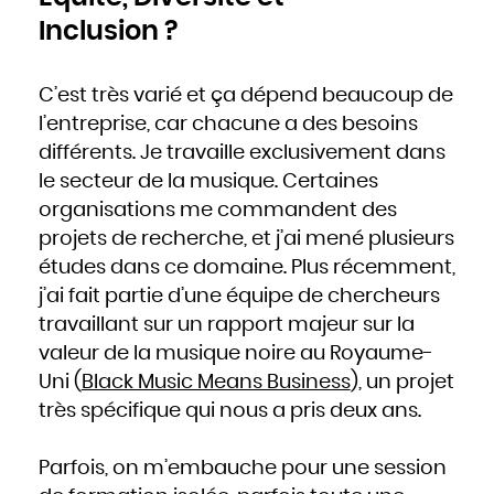
Mozambique
Namibie
Inclusion ?
Nauru
Népal
Nicaragua
Niger
Nigeria
Niue
C’est très varié et ça dépend beaucoup de
Norvège
Nouvelle-Zélande
Oman
l’entreprise, car chacune a des besoins
Ouganda
Ouzbékistan
différents. Je travaille exclusivement dans
Pakistan
Panama
Papouasie - Nouvelle Guinée
le secteur de la musique. Certaines
Paraguay
Pays-Bas
organisations me commandent des
Pérou
Philippines
Pologne
projets de recherche, et j’ai mené plusieurs
Portugal
Qatar
études dans ce domaine. Plus récemment,
République centrafricaine
République dominicaine
j’ai fait partie d’une équipe de chercheurs
République tchèque
Roumanie
Royaume-Uni
travaillant sur un rapport majeur sur la
Russie
Rwanda
valeur de la musique noire au Royaume-
Saint-Christophe-et-Niévès
Sainte-Lucie
Saint-Marin
Uni (
Black Music Means Business
), un projet
Saint-Siège, ou leVatican
Saint-Vincent-et-les Grenadines
très spécifique qui nous a pris deux ans.
Salomon
Salvador
Samoa occidentales
Sao Tomé-et-Principe
Sénégal
Parfois, on m’embauche pour une session
Seychelles
Sierra Leone
Singapour