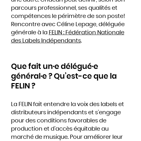
une autre. Chacun peut définir, selon son
Hongrie
Inde
parcours professionnel, ses qualités et
Indonésie
Iran
compétences le périmètre de son poste!
Iraq
Irlande
Islande
Rencontre avec Céline Lepage, déléguée
Israël
Italie
générale à la
FELIN : Fédération Nationale
Jamaïque
Japon
Jordanie
des Labels Indépendants
.
Kazakhstan
Kenya
Kirghizistan
Kiribati
Koweït
Laos
Lesotho
Que fait un·e délégué·e
Lettonie
Liban
Liberia
général·e ? Qu’est-ce que la
Libye
Liechtenstein
Lituanie
FELIN ?
Luxembourg
Macédoine
Madagascar
Malaisie
Malawi
Maldives
La FELIN fait entendre la voix des labels et
Mali
Malte
distributeurs indépendants et s’engage
Maroc
Marshall
Maurice
pour des conditions favorables de
Mauritanie
Mexique
production et d’accès équitable au
Micronésie
Moldavie
Monaco
marché de musique. Pour améliorer leur
Mongolie