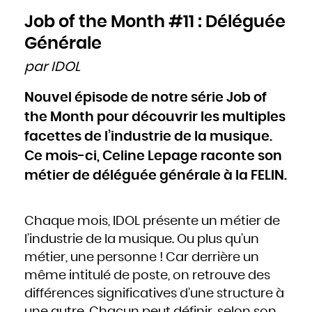
Cameroun
Canada
Job of the Month #11 : Déléguée
Cap-Vert
Chili
Chine
Générale
Chypre
Colombie
Comores
Congo
par IDOL
Cook
Corée du Nord
Corée du Sud
Costa Rica
Nouvel épisode de notre série Job of
Côte d'Ivoire
Croatie
Cuba
the Month pour découvrir les multiples
Danemark
Djibouti
facettes de l’industrie de la musique.
Dominique
Égypte
Émirats arabes unis
Ce mois-ci, Celine Lepage raconte son
Équateur
Érythrée
Espagne
métier de déléguée générale à la FELIN.
Estonie
États-Unis
Éthiopie
Fidji
Finlande
France
Chaque mois, IDOL présente un métier de
Gabon
Gambie
l’industrie de la musique. Ou plus qu’un
Géorgie
Ghana
Grèce
métier, une personne ! Car derrière un
Grenade
Guatemala
même intitulé de poste, on retrouve des
Guinée
Guinée-Bissao
Guinée équatoriale
différences significatives d’une structure à
Guyana
Haïti
Honduras