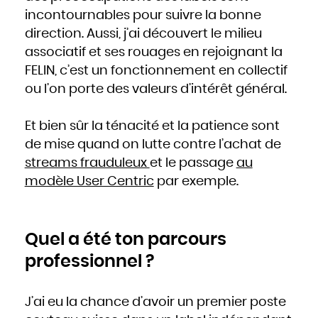
Slovaquie
Slovénie
incontournables pour suivre la bonne
Somalie
Soudan
direction. Aussi, j’ai découvert le milieu
Sri Lanka
Suède
associatif et ses rouages en rejoignant la
Suisse
Suriname
Swaziland
FELIN, c’est un fonctionnement en collectif
Syrie
Tadjikistan
ou l’on porte des valeurs d’intérêt général.
Tanzanie
Tchad
Thaïlande
Togo
Tonga
Et bien sûr la ténacité et la patience sont
Trinité-et-Tobago
Tunisie
Turkménistan
de mise quand on lutte contre l’achat de
Turquie
Tuvalu
streams frauduleux
et le passage
au
Ukraine
Uruguay
Vanuatu
modèle User Centric
par exemple.
Venezuela
Viêt Nam
Yémen
Yougoslavie
Zaïre
Zambie
Zimbabwe
Quel a été ton parcours
professionnel ?
J’ai eu la chance d’avoir un premier poste