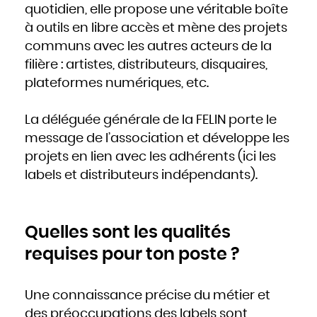
Mozambique
quotidien, elle propose une véritable boîte
Namibie
Nauru
Népal
à outils en libre accès et mène des projets
Nicaragua
Niger
communs avec les autres acteurs de la
Nigeria
Niue
Norvège
filière : artistes, distributeurs, disquaires,
Nouvelle-Zélande
Oman
plateformes numériques, etc.
Ouganda
Ouzbékistan
Pakistan
Panama
Papouasie - Nouvelle Guinée
La déléguée générale de la FELIN porte le
Paraguay
Pays-Bas
message de l’association et développe les
Pérou
Philippines
Pologne
projets en lien avec les adhérents (ici les
Portugal
Qatar
labels et distributeurs indépendants).
République centrafricaine
République dominicaine
République tchèque
Roumanie
Royaume-Uni
Russie
Rwanda
Saint-Christophe-et-Niévès
Quelles sont les qualités
Sainte-Lucie
Saint-Marin
Saint-Siège, ou leVatican
requises pour ton poste ?
Saint-Vincent-et-les Grenadines
Salomon
Salvador
Samoa occidentales
Sao Tomé-et-Principe
Sénégal
Une connaissance précise du métier et
Seychelles
Sierra Leone
des préoccupations des labels sont
Singapour