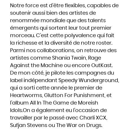
Slovaquie
Notre force est d’être flexibles, capables de
Slovénie
Somalie
Soudan
soutenir aussi bien des artistes de
Sri Lanka
Suède
renommée mondiale que des talents
Suisse
Suriname
Swaziland
émergents qui sortent leur tout premier
Syrie
Tadjikistan
morceau. C’est cette polyvalence qui fait
Tanzanie
Tchad
Thaïlande
la richesse et la diversité de notre roster.
Togo
Tonga
Parmi nos collaborations, on retrouve des
Trinité-et-Tobago
Tunisie
Turkménistan
artistes comme Shania Twain, Rage
Turquie
Tuvalu
Against the Machine ou encore OutKast.
Ukraine
Uruguay
Vanuatu
De mon côté, je pilote les campagnes du
Venezuela
Viêt Nam
label indépendant Speedy Wunderground,
Yémen
Yougoslavie
Zaïre
qui a sorti cette année le premier de
Zambie
Zimbabwe
Heartworms, Glutton For Punishment, et
l’album All In The Game de Moreish
Idols.On a également eu l’occasion de
travailler par le passé avec Charli XCX,
Sufjan Stevens ou The War on Drugs.