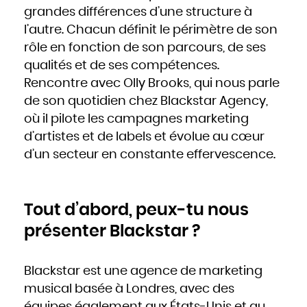
Hongrie
grandes différences d’une structure à
Inde
Indonésie
l’autre. Chacun définit le périmètre de son
Iran
Iraq
Irlande
rôle en fonction de son parcours, de ses
Islande
Israël
qualités et de ses compétences.
Italie
Jamaïque
Japon
Rencontre avec Olly Brooks, qui nous parle
Jordanie
Kazakhstan
de son quotidien chez Blackstar Agency,
Kenya
Kirghizistan
Kiribati
où il pilote les campagnes marketing
Koweït
Laos
d’artistes et de labels et évolue au cœur
Lesotho
Lettonie
Liban
d’un secteur en constante effervescence.
Liberia
Libye
Liechtenstein
Lituanie
Luxembourg
Macédoine
Madagascar
Tout d’abord, peux-tu nous
Malaisie
Malawi
Maldives
présenter Blackstar ?
Mali
Malte
Maroc
Marshall
Maurice
Mauritanie
Blackstar est une agence de marketing
Mexique
Micronésie
musical basée à Londres, avec des
Moldavie
Monaco
Mongolie