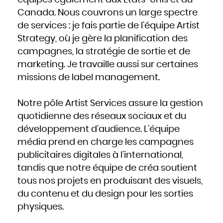
équipes également aux États-Unis et au
Mozambique
Namibie
Canada. Nous couvrons un large spectre
Nauru
Népal
Nicaragua
de services : je fais partie de l’équipe Artist
Niger
Nigeria
Strategy, où je gère la planification des
Niue
Norvège
Nouvelle-Zélande
campagnes, la stratégie de sortie et de
Oman
Ouganda
marketing. Je travaille aussi sur certaines
Ouzbékistan
Pakistan
Panama
missions de label management.
Papouasie - Nouvelle Guinée
Paraguay
Pays-Bas
Pérou
Philippines
Notre pôle Artist Services assure la gestion
Pologne
Portugal
quotidienne des réseaux sociaux et du
Qatar
République centrafricaine
République dominicaine
développement d’audience. L’équipe
République tchèque
Roumanie
média prend en charge les campagnes
Royaume-Uni
Russie
Rwanda
publicitaires digitales à l’international,
Saint-Christophe-et-Niévès
Sainte-Lucie
tandis que notre équipe de créa soutient
Saint-Marin
Saint-Siège, ou leVatican
tous nos projets en produisant des visuels,
Saint-Vincent-et-les Grenadines
Salomon
Salvador
du contenu et du design pour les sorties
Samoa occidentales
Sao Tomé-et-Principe
physiques.
Sénégal
Seychelles
Sierra Leone
Singapour