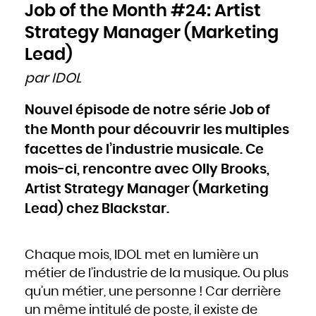
Cameroun
Job of the Month #24: Artist
Canada
Cap-Vert
Chili
Strategy Manager (Marketing
Chine
Chypre
Colombie
Lead)
Comores
Congo
Cook
par IDOL
Corée du Nord
Corée du Sud
Costa Rica
Côte d'Ivoire
Nouvel épisode de notre série Job of
Croatie
Cuba
Danemark
the Month pour découvrir les multiples
Djibouti
Dominique
Égypte
facettes de l’industrie musicale. Ce
Émirats arabes unis
Équateur
mois-ci, rencontre avec Olly Brooks,
Érythrée
Espagne
Estonie
Artist Strategy Manager (Marketing
États-Unis
Éthiopie
Fidji
Lead) chez Blackstar.
Finlande
France
Gabon
Gambie
Géorgie
Ghana
Chaque mois, IDOL met en lumière un
Grèce
Grenade
Guatemala
métier de l’industrie de la musique. Ou plus
Guinée
Guinée-Bissao
qu’un métier, une personne ! Car derrière
Guinée équatoriale
Guyana
un même intitulé de poste, il existe de
Haïti
Honduras