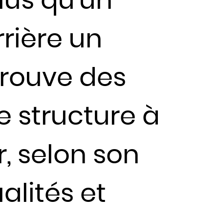
lus qu’un
rière un
trouve des
e structure à
, selon son
alités et