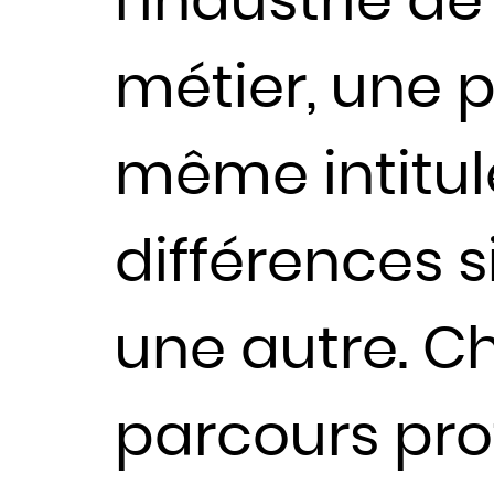
l’industrie d
métier, une p
même intitul
différences s
une autre. Ch
parcours prof