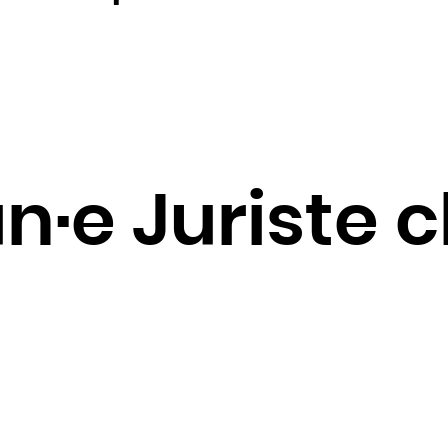
Jordanie
Kazakhstan
Kenya
Kirghizistan
Kiribati
Koweït
un·e Juriste 
Laos
Lesotho
Lettonie
Liban
Liberia
Libye
Liechtenstein
Lituanie