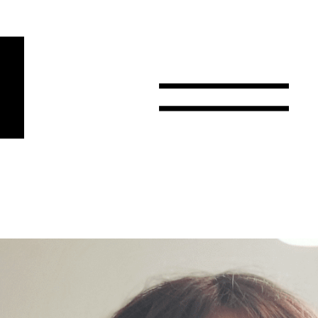
r
Email
Pays
Choisissez votre pays
Afghanistan
Afrique du Sud
Albanie
Algérie
Allemagne
Andorre