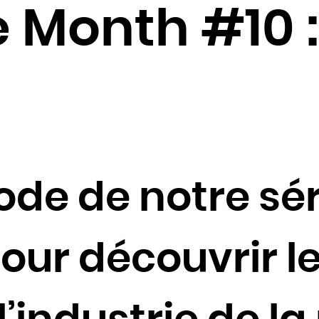
Cambodge
e Month #10 :
Cameroun
Canada
Cap-Vert
Chili
Chine
Chypre
Colombie
de de notre sér
Comores
Congo
Cook
our découvrir le
Corée du Nord
Corée du Sud
Costa Rica