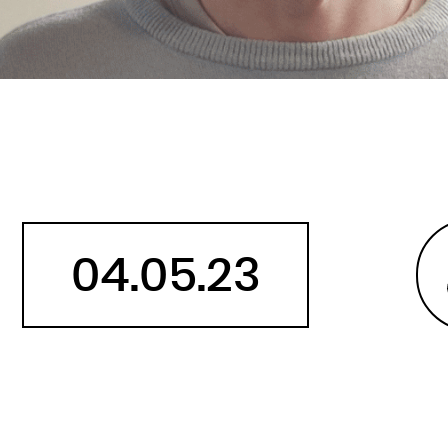
Belize
Bénin
Bhoutan
Biélorussie
Birmanie
Bolivie
Bosnie-Herzégovine
Botswana
04.05.23
Brésil
Brunei
Bulgarie
Burkina
Burundi