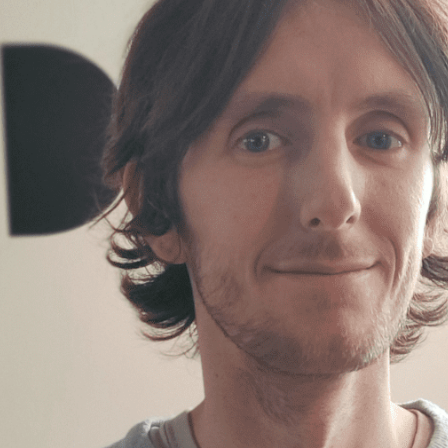
Angola
Antigua-et-Barbuda
Arabie saoudite
Argentine
Arménie
Australie
Autriche
Azerbaïdjan
Bahamas
Bahreïn
Bangladesh
Barbade
Belau
Belgique