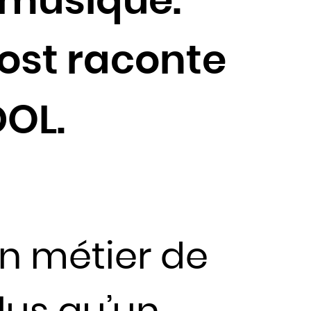
a musique.
vost raconte
DOL.
n métier de