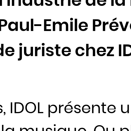
l’industrie de l
Côte d'Ivoire
Croatie
 Paul-Emile Pré
Cuba
Danemark
Djibouti
e juriste chez I
Dominique
Égypte
Émirats arabes unis
Équateur
Érythrée
Espagne
 IDOL présente u
Estonie
États-Unis
Éthiopie