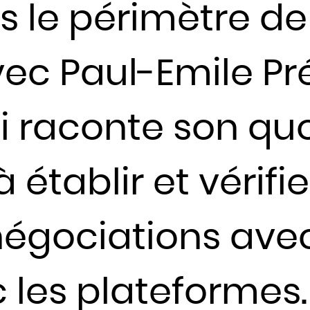
le périmètre de
Haïti
Honduras
c Paul-Emile Prév
Hongrie
Inde
Indonésie
i raconte son quo
Iran
Iraq
 établir et vérifi
Irlande
Islande
négociations avec
Israël
Italie
Jamaïque
les plateformes.
Japon