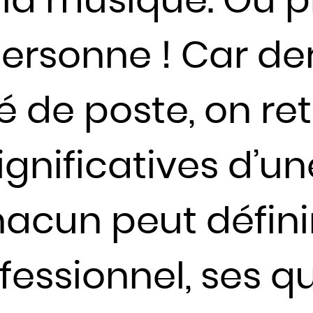
e la musique. Ou p
Fidji
Finlande
ersonne ! Car der
France
Gabon
é de poste, on re
Gambie
Géorgie
Ghana
ignificatives d’un
Grèce
Grenade
acun peut définir
Guatemala
Guinée
essionnel, ses qu
Guinée-Bissao
Guinée équatoriale
Guyana