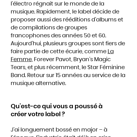
l’électro régnait sur le monde de la
Hongrie
Inde
Indonésie
musique. Rapidement, le label décide de
Iran
Iraq
proposer aussi des rééditions d’albums et
Irlande
Islande
Israël
de compilations de groupes
Italie
Jamaïque
francophones des années 50 et 60.
Japon
Jordanie
Kazakhstan
Aujourd’hui, plusieurs groupes sont fiers de
Kenya
Kirghizistan
faire partie de cette écurie, comme
La
Kiribati
Koweït
Laos
Femme
, Forever Pavot, Bryan’s Magic
Lesotho
Lettonie
Tears, et plus récemment, le Star Féminine
Liban
Liberia
Libye
Band. Retour sur 15 années au service de la
Liechtenstein
Lituanie
musique alternative.
Luxembourg
Macédoine
Madagascar
Malaisie
Malawi
Maldives
Mali
Qu’est-ce qui vous a poussé à
Malte
Maroc
Marshall
créer votre label ?
Maurice
Mauritanie
Mexique
Micronésie
Moldavie
J’ai longuement bossé en major – à
Monaco
Mongolie