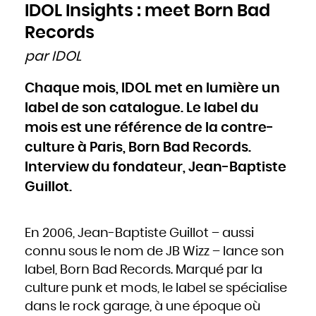
Cameroun
IDOL Insights : meet Born Bad
Canada
Cap-Vert
Chili
Records
Chine
Chypre
Colombie
par IDOL
Comores
Congo
Cook
Corée du Nord
Chaque mois, IDOL met en lumière un
Corée du Sud
Costa Rica
Côte d'Ivoire
label de son catalogue. Le label du
Croatie
Cuba
Danemark
mois est une référence de la contre-
Djibouti
Dominique
culture à Paris, Born Bad Records.
Égypte
Émirats arabes unis
Équateur
Interview du fondateur, Jean-Baptiste
Érythrée
Espagne
Estonie
Guillot.
États-Unis
Éthiopie
Fidji
Finlande
France
Gabon
En 2006, Jean-Baptiste Guillot – aussi
Gambie
Géorgie
Ghana
connu sous le nom de JB Wizz – lance son
Grèce
Grenade
label, Born Bad Records. Marqué par la
Guatemala
Guinée
Guinée-Bissao
culture punk et mods, le label se spécialise
Guinée équatoriale
Guyana
dans le rock garage, à une époque où
Haïti
Honduras