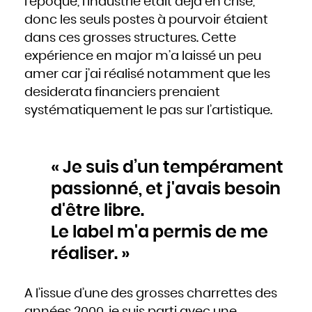
l’époque, l’industrie était déjà en crise,
Mozambique
Namibie
Nauru
donc les seuls postes à pourvoir étaient
Népal
Nicaragua
dans ces grosses structures. Cette
Niger
Nigeria
Niue
expérience en major m’a laissé un peu
Norvège
Nouvelle-Zélande
amer car j’ai réalisé notamment que les
Oman
Ouganda
desiderata financiers prenaient
Ouzbékistan
Pakistan
Panama
systématiquement le pas sur l’artistique.
Papouasie - Nouvelle Guinée
Paraguay
Pays-Bas
Pérou
Philippines
Pologne
Portugal
« Je suis d’un tempérament
Qatar
République centrafricaine
République dominicaine
passionné, et j'avais besoin
République tchèque
Roumanie
Royaume-Uni
d'être libre.
Russie
Rwanda
Saint-Christophe-et-Niévès
Le label m'a permis de me
Sainte-Lucie
Saint-Marin
Saint-Siège, ou leVatican
réaliser. »
Saint-Vincent-et-les Grenadines
Salomon
Salvador
Samoa occidentales
Sao Tomé-et-Principe
Sénégal
A l’issue d’une des grosses charrettes des
Seychelles
Sierra Leone
Singapour