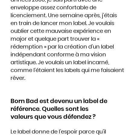
années 2000, je suis parti avec une
Slovaquie
Slovénie
enveloppe assez confortable de
Somalie
Soudan
licenciement. Une semaine après, j’étais
Sri Lanka
Suède
Suisse
en train de lancer mon label. Je voulais
Suriname
Swaziland
oublier cette mauvaise expérience en
Syrie
Tadjikistan
Tanzanie
major et quelque part trouver la «
Tchad
Thaïlande
rédemption » par la création d’un label
Togo
Tonga
Trinité-et-Tobago
indépendant conforme à ma vision
Tunisie
Turkménistan
artistique. Je voulais un label incarné,
Turquie
Tuvalu
Ukraine
comme l’étaient les labels qui me faisaient
Uruguay
Vanuatu
rêver.
Venezuela
Viêt Nam
Yémen
Yougoslavie
Zaïre
Zambie
Zimbabwe
Born Bad est devenu un label de
référence. Quelles sont les
valeurs que vous défendez ?
Le label donne de l’espoir parce qu’il