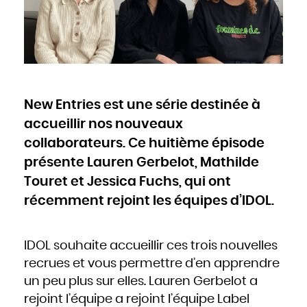
Cameroun
Canada
Cap-Vert
Chili
Chine
Chypre
Colombie
Comores
Congo
Cook
Corée du Nord
Corée du Sud
Costa Rica
Côte d'Ivoire
New Entries est une série destinée à
Croatie
Cuba
Danemark
accueillir nos nouveaux
Djibouti
Dominique
Égypte
collaborateurs. Ce huitième épisode
Émirats arabes unis
Équateur
présente Lauren Gerbelot, Mathilde
Érythrée
Espagne
Estonie
Touret et Jessica Fuchs, qui ont
États-Unis
Éthiopie
Fidji
récemment rejoint les équipes d’IDOL.
Finlande
France
Gabon
Gambie
Géorgie
Ghana
IDOL souhaite accueillir ces trois nouvelles
Grèce
Grenade
recrues et vous permettre d’en apprendre
Guatemala
Guinée
Guinée-Bissao
un peu plus sur elles. Lauren Gerbelot a
Guinée équatoriale
Guyana
rejoint l’équipe a rejoint l’équipe Label
Haïti
Honduras