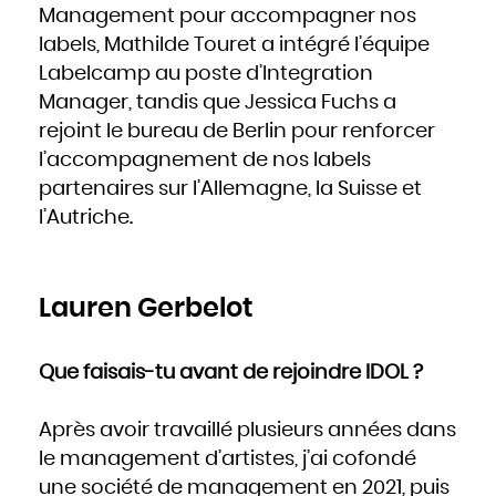
Hongrie
Management pour accompagner nos
Inde
Indonésie
labels, Mathilde Touret a intégré l’équipe
Iran
Iraq
Irlande
Labelcamp au poste d’Integration
Islande
Israël
Manager, tandis que Jessica Fuchs a
Italie
Jamaïque
Japon
rejoint le bureau de Berlin pour renforcer
Jordanie
Kazakhstan
l’accompagnement de nos labels
Kenya
Kirghizistan
Kiribati
partenaires sur l’Allemagne, la Suisse et
Koweït
Laos
l’Autriche.
Lesotho
Lettonie
Liban
Liberia
Libye
Liechtenstein
Lituanie
Luxembourg
Lauren Gerbelot
Macédoine
Madagascar
Malaisie
Malawi
Maldives
Que faisais-tu avant de rejoindre IDOL ?
Mali
Malte
Maroc
Marshall
Maurice
Après avoir travaillé plusieurs années dans
Mauritanie
Mexique
Micronésie
le management d’artistes, j’ai cofondé
Moldavie
Monaco
une société de management en 2021, puis
Mongolie