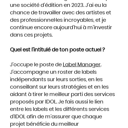
Mozambique
Namibie
une société d’édition en 2023. J’ai eu la
Nauru
Népal
chance de travailler avec des artistes et
Nicaragua
Niger
Nigeria
des professionnel·les incroyables, et je
Niue
Norvège
continue encore aujourd’hui à m’investir
Nouvelle-Zélande
Oman
Ouganda
dans ces projets.
Ouzbékistan
Pakistan
Panama
Papouasie - Nouvelle Guinée
Quel est l’intitulé de ton poste actuel ?
Paraguay
Pays-Bas
Pérou
Philippines
Pologne
J’occupe le poste de
Label Manager
.
Portugal
Qatar
République centrafricaine
J’accompagne un roster de labels
République dominicaine
République tchèque
indépendants sur leurs sorties, en les
Roumanie
Royaume-Uni
Russie
conseillant sur leurs stratégies et en les
Rwanda
Saint-Christophe-et-Niévès
aidant à tirer le meilleur parti des services
Sainte-Lucie
Saint-Marin
Saint-Siège, ou leVatican
proposés par IDOL. Je fais aussi le lien
Saint-Vincent-et-les Grenadines
Salomon
entre les labels et les différents services
Salvador
Samoa occidentales
Sao Tomé-et-Principe
d’IDOL afin de m’assurer que chaque
Sénégal
Seychelles
projet bénéficie du meilleur
Sierra Leone
Singapour