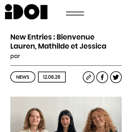
Newsletter
Email
Pays
Choisissez votre pays
Afghanistan
Afrique du Sud
Albanie
New Entries : Bienvenue
Algérie
Allemagne
Andorre
Lauren, Mathilde et Jessica
Angola
Antigua-et-Barbuda
Arabie saoudite
par
Argentine
Arménie
Australie
Autriche
Azerbaïdjan
Bahamas
Bahreïn
NEWS
12.06.26
Bangladesh
Barbade
Belau
Belgique
Belize
Bénin
Bhoutan
Biélorussie
Birmanie
Bolivie
Bosnie-Herzégovine
Botswana
Brésil
Brunei
Bulgarie
Burkina
Burundi
Cambodge