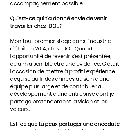
Slovaquie
accompagnement possible.
Slovénie
Somalie
Soudan
Sri Lanka
Suède
Qu’est-ce qui t’a donné envie de venir
Suisse
Suriname
travailler chez IDOL ?
Swaziland
Syrie
Tadjikistan
Tanzanie
Tchad
Mon tout premier stage dans l’industrie
Thaïlande
Togo
Tonga
c’était en 2014, chez IDOL. Quand
Trinité-et-Tobago
Tunisie
l’opportunité de revenir s’est présentée,
Turkménistan
Turquie
cela m’a semblé être une évidence. C’était
Tuvalu
Ukraine
Uruguay
l’occasion de mettre à profit l’expérience
Vanuatu
Venezuela
acquise au fil des années au sein d’une
Viêt Nam
Yémen
Yougoslavie
équipe plus large et de contribuer au
Zaïre
Zambie
développement d’une entreprise dont je
Zimbabwe
partage profondément la vision et les
valeurs.
Est-ce que tu peux partager une anecdote