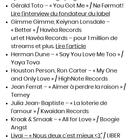
Gérald Toto – « You Got Me » / Nø Førmat!
Lire l’interview du fondateur du label
Gimme Gimme, Keiynan Lonsdale –
« Better » / Havêa Records
url et Havêa Records – pour 1 million de
streams et plus.
Lire l’article
Herman Dune – « Say You Love Me Too » /
Yaya Tova
Houston Person, Ron Carter – « My One
and Only Love » / HighNote Records
Jean Ferrat – « Aimer à perdre la raison » /
Temey
Julia Jean-Baptiste – « La loterie de
l’amour » / Kwaidan Records
Kraak & Smaak – « All for Love » / Boogie
Angst
Livaï – « Nous deux c’est mieux <3"
/ LIBER