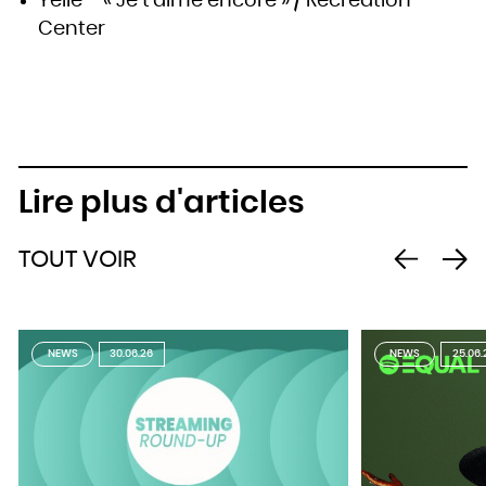
Yelle – « Je t’aime encore » / Recreation
Center
Lire plus d'articles
TOUT VOIR
NEWS
30.06.26
NEWS
25.06.