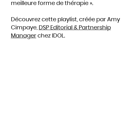
Mozambique
meilleure forme de thérapie ».
Namibie
Nauru
Népal
Nicaragua
Niger
Découvrez cette playlist, créée par Amy
Nigeria
Niue
Cimpaye,
DSP Editorial & Partnership
Norvège
Nouvelle-Zélande
Oman
Manager
chez IDOL.
Ouganda
Ouzbékistan
Pakistan
Panama
Papouasie - Nouvelle Guinée
Paraguay
Pays-Bas
Pérou
Philippines
Pologne
Portugal
Qatar
République centrafricaine
République dominicaine
République tchèque
Roumanie
Royaume-Uni
Russie
Rwanda
Saint-Christophe-et-Niévès
Sainte-Lucie
Saint-Marin
Saint-Siège, ou leVatican
Saint-Vincent-et-les Grenadines
Salomon
Salvador
Samoa occidentales
Sao Tomé-et-Principe
Sénégal
Seychelles
Sierra Leone
Singapour