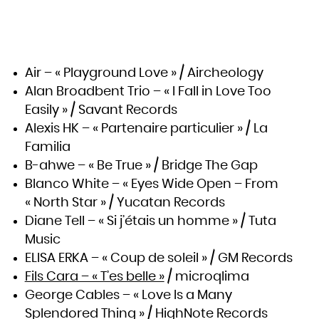
Slovaquie
Slovénie
Somalie
Soudan
Sri Lanka
Suède
Suisse
Suriname
Swaziland
Air – « Playground Love » / Aircheology
Syrie
Tadjikistan
Tanzanie
Alan Broadbent Trio – « I Fall in Love Too
Tchad
Thaïlande
Easily » / Savant Records
Togo
Tonga
Trinité-et-Tobago
Alexis HK – « Partenaire particulier » / La
Tunisie
Turkménistan
Familia
Turquie
Tuvalu
Ukraine
B-ahwe – « Be True » / Bridge The Gap
Uruguay
Vanuatu
Blanco White – « Eyes Wide Open – From
Venezuela
Viêt Nam
Yémen
« North Star » / Yucatan Records
Yougoslavie
Zaïre
Diane Tell – « Si j’étais un homme » / Tuta
Zambie
Zimbabwe
Music
ELISA ERKA – « Coup de soleil » / GM Records
Fils Cara – « T’es belle »
/ microqlima
George Cables – « Love Is a Many
Splendored Thing » / HighNote Records