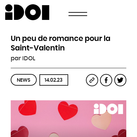
Newsletter
Email
Pays
Choisissez votre pays
Afghanistan
Afrique du Sud
Albanie
Un peu de romance pour la
Algérie
Allemagne
Andorre
Saint-Valentin
Angola
Antigua-et-Barbuda
Arabie saoudite
par IDOL
Argentine
Arménie
Australie
Autriche
Azerbaïdjan
Bahamas
Bahreïn
NEWS
14.02.23
Bangladesh
Barbade
Belau
Belgique
Belize
Bénin
Bhoutan
Biélorussie
Birmanie
Bolivie
Bosnie-Herzégovine
Botswana
Brésil
Brunei
Bulgarie
Burkina
Burundi
Cambodge