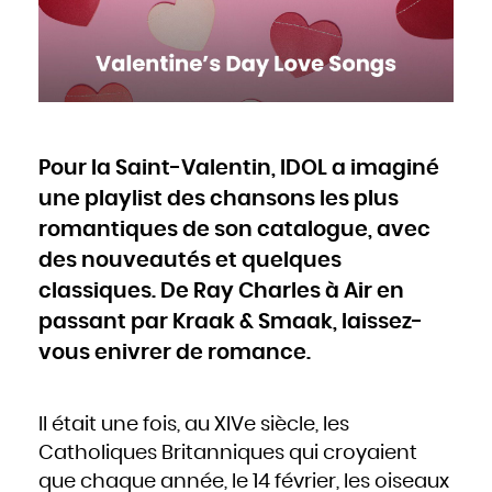
Cameroun
Canada
Cap-Vert
Chili
Chine
Chypre
Colombie
Comores
Congo
Cook
Corée du Nord
Corée du Sud
Costa Rica
Côte d'Ivoire
Pour la Saint-Valentin, IDOL a imaginé
Croatie
Cuba
Danemark
une playlist des chansons les plus
Djibouti
Dominique
Égypte
romantiques de son catalogue, avec
Émirats arabes unis
Équateur
des nouveautés et quelques
Érythrée
Espagne
Estonie
classiques. De Ray Charles à Air en
États-Unis
Éthiopie
Fidji
passant par Kraak & Smaak, laissez-
Finlande
France
vous enivrer de romance.
Gabon
Gambie
Géorgie
Ghana
Grèce
Grenade
Guatemala
Il était une fois, au XIVe siècle, les
Guinée
Guinée-Bissao
Catholiques Britanniques qui croyaient
Guinée équatoriale
Guyana
que chaque année, le 14 février, les oiseaux
Haïti
Honduras