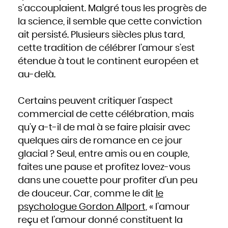
Hongrie
s’accouplaient. Malgré tous les progrès de
Inde
Indonésie
la science, il semble que cette conviction
Iran
Iraq
Irlande
ait persisté. Plusieurs siècles plus tard,
Islande
Israël
cette tradition de célébrer l’amour s’est
Italie
Jamaïque
Japon
étendue à tout le continent européen et
Jordanie
Kazakhstan
au-delà.
Kenya
Kirghizistan
Kiribati
Koweït
Laos
Certains peuvent critiquer l’aspect
Lesotho
Lettonie
Liban
commercial de cette célébration, mais
Liberia
Libye
qu’y a-t-il de mal à se faire plaisir avec
Liechtenstein
Lituanie
Luxembourg
quelques airs de romance en ce jour
Macédoine
Madagascar
glacial ? Seul, entre amis ou en couple,
Malaisie
Malawi
Maldives
faites une pause et profitez lovez-vous
Mali
Malte
dans une couette pour profiter d’un peu
Maroc
Marshall
Maurice
de douceur. Car, comme le dit
le
Mauritanie
Mexique
psychologue Gordon Allport
, « l’amour
Micronésie
Moldavie
reçu et l’amour donné constituent la
Monaco
Mongolie