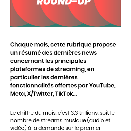
Cameroun
Canada
Cap-Vert
Chili
Chine
Chypre
Colombie
Comores
Congo
Cook
Corée du Nord
Corée du Sud
Costa Rica
Côte d'Ivoire
Chaque mois, cette rubrique propose
Croatie
Cuba
Danemark
un résumé des dernières news
Djibouti
Dominique
Égypte
concernant les principales
Émirats arabes unis
Équateur
plateformes de streaming, en
Érythrée
Espagne
Estonie
particulier les dernières
États-Unis
Éthiopie
Fidji
fonctionnalités offertes par YouTube,
Finlande
France
Meta, X/Twitter, TikTok…
Gabon
Gambie
Géorgie
Ghana
Grèce
Grenade
Guatemala
Le chiffre du mois, c’est 3,3 trillions, soit le
Guinée
Guinée-Bissao
nombre de streams musique (audio et
Guinée équatoriale
Guyana
vidéo) à la demande sur le premier
Haïti
Honduras