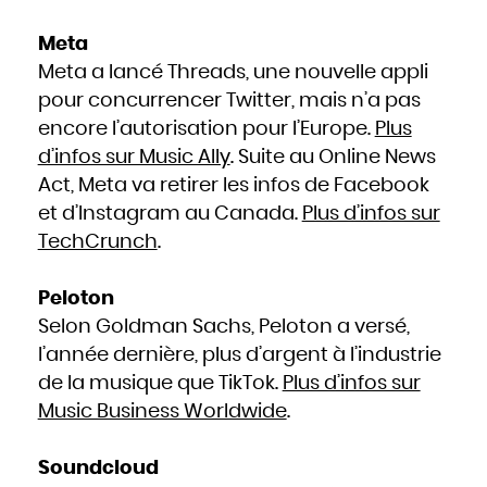
Slovaquie
Slovénie
Somalie
Meta
Soudan
Sri Lanka
Suède
Meta a lancé Threads, une nouvelle appli
Suisse
Suriname
pour concurrencer Twitter, mais n’a pas
Swaziland
Syrie
Tadjikistan
encore l’autorisation pour l’Europe.
Plus
Tanzanie
Tchad
d’infos sur Music Ally
. Suite au Online News
Thaïlande
Togo
Tonga
Act, Meta va retirer les infos de Facebook
Trinité-et-Tobago
Tunisie
et d’Instagram au Canada.
Plus d’infos sur
Turkménistan
Turquie
Tuvalu
TechCrunch
.
Ukraine
Uruguay
Vanuatu
Venezuela
Viêt Nam
Peloton
Yémen
Yougoslavie
Selon Goldman Sachs, Peloton a versé,
Zaïre
Zambie
Zimbabwe
l’année dernière, plus d’argent à l’industrie
de la musique que TikTok.
Plus d’infos sur
Music Business Worldwide
.
Soundcloud