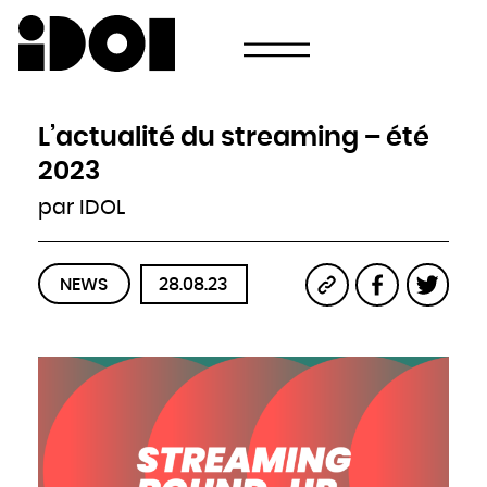
Newsletter
Email
Pays
Choisissez votre pays
Afghanistan
Afrique du Sud
Albanie
L’actualité du streaming – été
Algérie
Allemagne
Andorre
2023
Angola
Antigua-et-Barbuda
Arabie saoudite
par IDOL
Argentine
Arménie
Australie
Autriche
Azerbaïdjan
Bahamas
Bahreïn
NEWS
28.08.23
Bangladesh
Barbade
Belau
Belgique
Belize
Bénin
Bhoutan
Biélorussie
Birmanie
Bolivie
Bosnie-Herzégovine
Botswana
Brésil
Brunei
Bulgarie
Burkina
Burundi
Cambodge