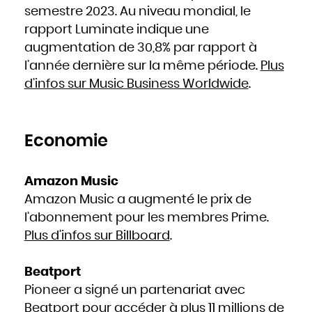
Hongrie
semestre 2023. Au niveau mondial, le
Inde
Indonésie
rapport Luminate indique une
Iran
Iraq
Irlande
augmentation de 30,8% par rapport à
Islande
Israël
l’année dernière sur la même période.
Plus
Italie
Jamaïque
Japon
d’infos sur Music Business Worldwide
.
Jordanie
Kazakhstan
Kenya
Kirghizistan
Kiribati
Koweït
Laos
Economie
Lesotho
Lettonie
Liban
Liberia
Libye
Liechtenstein
Amazon Music
Lituanie
Luxembourg
Macédoine
Amazon Music a augmenté le prix de
Madagascar
Malaisie
l’abonnement pour les membres Prime.
Malawi
Maldives
Plus d’infos sur Billboard
.
Mali
Malte
Maroc
Marshall
Maurice
Beatport
Mauritanie
Mexique
Micronésie
Pioneer a signé un partenariat avec
Moldavie
Monaco
Beatport pour accéder à plus 11 millions de
Mongolie