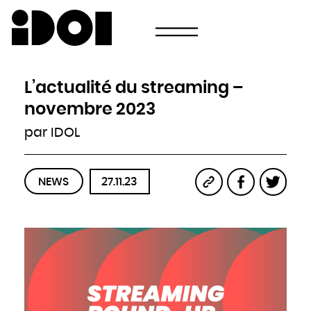
Newsletter
Email
Pays
Choisissez votre pays
Afghanistan
Afrique du Sud
Albanie
L’actualité du streaming –
Algérie
Allemagne
Andorre
novembre 2023
Angola
Antigua-et-Barbuda
Arabie saoudite
par IDOL
Argentine
Arménie
Australie
Autriche
Azerbaïdjan
Bahamas
Bahreïn
NEWS
27.11.23
Bangladesh
Barbade
Belau
Belgique
Belize
Bénin
Bhoutan
Biélorussie
Birmanie
Bolivie
Bosnie-Herzégovine
Botswana
Brésil
Brunei
Bulgarie
Burkina
Burundi
Cambodge