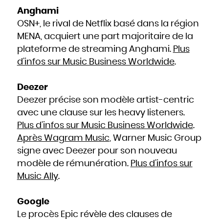
Mozambique
Namibie
Anghami
Nauru
Népal
Nicaragua
OSN+, le rival de Netflix basé dans la région
Niger
Nigeria
MENA, acquiert une part majoritaire de la
Niue
Norvège
plateforme de streaming Anghami.
Plus
Nouvelle-Zélande
Oman
Ouganda
d’infos sur Music Business Worldwide
.
Ouzbékistan
Pakistan
Panama
Papouasie - Nouvelle Guinée
Paraguay
Deezer
Pays-Bas
Pérou
Deezer précise son modèle artist-centric
Philippines
Pologne
Portugal
avec une clause sur les heavy listeners.
Qatar
République centrafricaine
Plus d’infos sur Music Business Worldwide
.
République dominicaine
République tchèque
Roumanie
Après Wagram Music
, Warner Music Group
Royaume-Uni
Russie
signe avec Deezer pour son nouveau
Rwanda
Saint-Christophe-et-Niévès
Sainte-Lucie
modèle de rémunération.
Plus d’infos sur
Saint-Marin
Saint-Siège, ou leVatican
Music Ally
.
Saint-Vincent-et-les Grenadines
Salomon
Salvador
Samoa occidentales
Sao Tomé-et-Principe
Google
Sénégal
Seychelles
Sierra Leone
Le procès Epic révèle des clauses de
Singapour