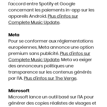
Slovaquie
l’accord entre Spotify et Google
Slovénie
Somalie
Soudan
concernant les paiements in-app sur les
Sri Lanka
Suède
appareils Android.
Plus d’infos sur
Suisse
Suriname
Complete Music Update
.
Swaziland
Syrie
Tadjikistan
Tanzanie
Tchad
Meta
Thaïlande
Togo
Tonga
Pour se conformer aux réglementations
Trinité-et-Tobago
Tunisie
européennes, Meta annonce une option
Turkménistan
Turquie
Tuvalu
premium sans publicité.
Plus d’infos sur
Ukraine
Uruguay
Complete Music Update
. Meta va exiger
Vanuatu
Venezuela
Viêt Nam
des annonceurs politiques une
Yémen
Yougoslavie
transparence sur les contenus générés
Zaïre
Zambie
Zimbabwe
par l’IA.
Plus d’infos sur The Verge
.
Microsoft
Microsoft lance un outil basé sur l’IA pour
générer des copies réalistes de visages et