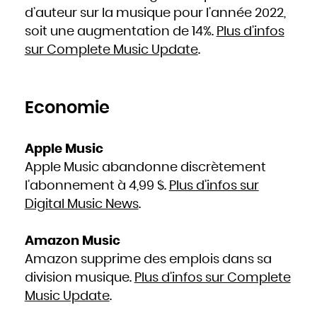
Hongrie
d’auteur sur la musique pour l’année 2022,
Inde
Indonésie
Iran
soit une augmentation de 14%.
Plus d’infos
Iraq
Irlande
sur Complete Music Update
.
Islande
Israël
Italie
Jamaïque
Japon
Jordanie
Kazakhstan
Kenya
Economie
Kirghizistan
Kiribati
Koweït
Laos
Lesotho
Apple Music
Lettonie
Liban
Liberia
Apple Music abandonne discrètement
Libye
Liechtenstein
l’abonnement à 4,99 $.
Plus d’infos sur
Lituanie
Luxembourg
Macédoine
Digital Music News
.
Madagascar
Malaisie
Malawi
Maldives
Mali
Amazon Music
Malte
Maroc
Amazon supprime des emplois dans sa
Marshall
Maurice
Mauritanie
division musique.
Plus d’infos sur Complete
Mexique
Micronésie
Music Update
.
Moldavie
Monaco
Mongolie