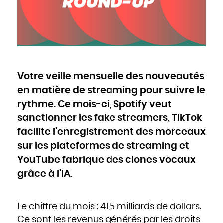
Cameroun
Canada
Cap-Vert
Chili
Chine
Chypre
Colombie
Comores
Congo
Cook
Corée du Nord
Corée du Sud
Costa Rica
Côte d'Ivoire
Votre veille mensuelle des nouveautés
Croatie
Cuba
Danemark
en matière de streaming pour suivre le
Djibouti
Dominique
Égypte
rythme. Ce mois-ci, Spotify veut
Émirats arabes unis
Équateur
sanctionner les fake streamers, TikTok
Érythrée
Espagne
Estonie
facilite l'enregistrement des morceaux
États-Unis
Éthiopie
Fidji
sur les plateformes de streaming et
Finlande
France
YouTube fabrique des clones vocaux
Gabon
Gambie
Géorgie
grâce à l'IA.
Ghana
Grèce
Grenade
Guatemala
Guinée
Guinée-Bissao
Le chiffre du mois : 41,5 milliards de dollars.
Guinée équatoriale
Guyana
Haïti
Ce sont les revenus générés par les droits
Honduras