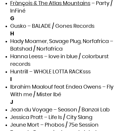
Frànçois & The Atlas Mountains
– Party /
InFiné
G
Gusko – BALADE / Gones Records
H
Hady Moamer, Savage Plug, Norfafrica –
Batshad / Norfafrica
Hanna Leess – love in blue / colorburst
records
Huntrill – WHOLE LOTTA RACKsss
I
Ibrahim Maalouf feat Endea Owens – Fly
With me / Mister Ibé
J
Jean du Voyage – Season / Banzaï Lab
Jessica Pratt – Life Is / City Slang
Jeune Mort – Phobos / 75e Session