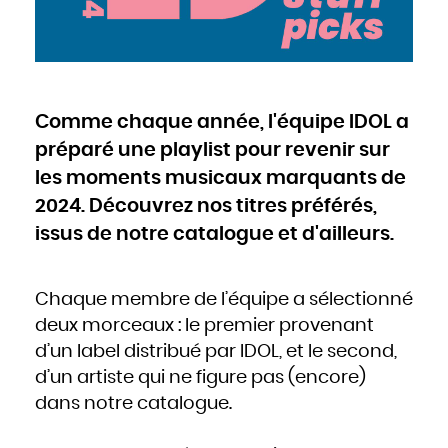
Cameroun
Canada
Cap-Vert
Chili
Chine
Chypre
Colombie
Comores
Congo
Cook
Corée du Nord
Comme chaque année, l'équipe IDOL a
Corée du Sud
Costa Rica
Côte d'Ivoire
préparé une playlist pour revenir sur
Croatie
Cuba
Danemark
les moments musicaux marquants de
Djibouti
Dominique
2024. Découvrez nos titres préférés,
Égypte
Émirats arabes unis
Équateur
issus de notre catalogue et d'ailleurs.
Érythrée
Espagne
Estonie
États-Unis
Éthiopie
Fidji
Chaque membre de l’équipe a sélectionné
Finlande
France
Gabon
deux morceaux : le premier provenant
Gambie
Géorgie
d’un label distribué par IDOL, et le second,
Ghana
Grèce
Grenade
d’un artiste qui ne figure pas (encore)
Guatemala
Guinée
dans notre catalogue.
Guinée-Bissao
Guinée équatoriale
Guyana
Haïti
Honduras