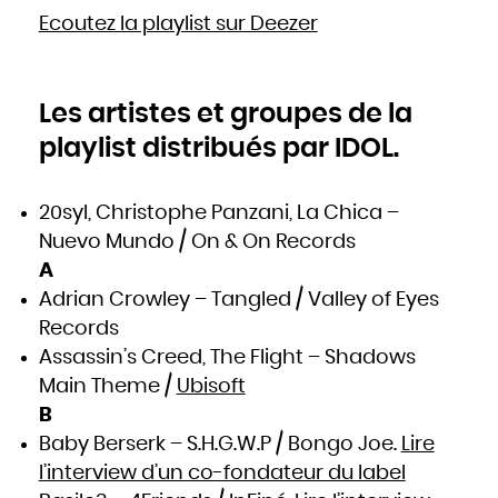
Mozambique
Namibie
Ecoutez la playlist sur Deezer
Nauru
Népal
Nicaragua
Niger
Nigeria
Niue
Norvège
Les artistes et groupes de la
Nouvelle-Zélande
Oman
Ouganda
playlist distribués par IDOL.
Ouzbékistan
Pakistan
Panama
Papouasie - Nouvelle Guinée
Paraguay
Pays-Bas
20syl, Christophe Panzani, La Chica –
Pérou
Philippines
Pologne
Nuevo Mundo / On & On Records
Portugal
Qatar
A
République centrafricaine
République dominicaine
République tchèque
Adrian Crowley – Tangled / Valley of Eyes
Roumanie
Royaume-Uni
Records
Russie
Rwanda
Assassin’s Creed, The Flight – Shadows
Saint-Christophe-et-Niévès
Sainte-Lucie
Saint-Marin
Main Theme /
Ubisoft
Saint-Siège, ou leVatican
Saint-Vincent-et-les Grenadines
B
Salomon
Salvador
Samoa occidentales
Baby Berserk – S.H.G.W.P / Bongo Joe.
Lire
Sao Tomé-et-Principe
Sénégal
l’interview d’un co-fondateur du label
Seychelles
Sierra Leone
Singapour