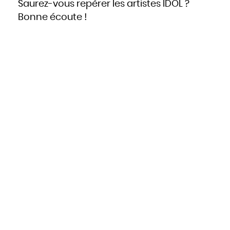
Saurez-vous repérer les artistes IDOL ?
Hongrie
Inde
Indonésie
Bonne écoute !
Iran
Iraq
Irlande
Islande
Israël
Italie
Jamaïque
Japon
Jordanie
Kazakhstan
Kenya
Kirghizistan
Kiribati
Koweït
Laos
Lesotho
Lettonie
Liban
Liberia
Libye
Liechtenstein
Lituanie
Luxembourg
Macédoine
Madagascar
Malaisie
Malawi
Maldives
Mali
Malte
Maroc
Marshall
Maurice
Mauritanie
Mexique
Micronésie
Moldavie
Monaco
Mongolie