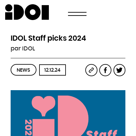
Newsletter
Email
Pays
Choisissez votre pays
Afghanistan
Afrique du Sud
Albanie
IDOL Staff picks 2024
Algérie
Allemagne
Andorre
par IDOL
Angola
Antigua-et-Barbuda
Arabie saoudite
Argentine
Arménie
Australie
Autriche
NEWS
12.12.24
Azerbaïdjan
Bahamas
Bahreïn
Bangladesh
Barbade
Belau
Belgique
Belize
Bénin
Bhoutan
Biélorussie
Birmanie
Bolivie
Bosnie-Herzégovine
Botswana
Brésil
Brunei
Bulgarie
Burkina
Burundi
Cambodge