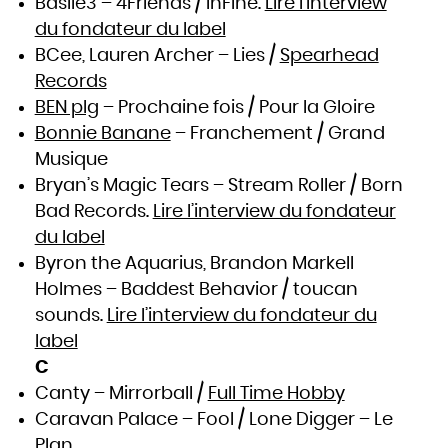
Basile3 – 4Friends / InFiné.
Lire l’interview
Slovaquie
Slovénie
du fondateur du label
Somalie
Soudan
Sri Lanka
BCee, Lauren Archer – Lies /
Spearhead
Suède
Suisse
Records
Suriname
Swaziland
Syrie
BEN plg
– Prochaine fois / Pour la Gloire
Tadjikistan
Tanzanie
Bonnie Banane
– Franchement / Grand
Tchad
Thaïlande
Togo
Musique
Tonga
Trinité-et-Tobago
Bryan’s Magic Tears – Stream Roller / Born
Tunisie
Turkménistan
Turquie
Bad Records.
Lire l’interview du fondateur
Tuvalu
Ukraine
du label
Uruguay
Vanuatu
Venezuela
Byron the Aquarius, Brandon Markell
Viêt Nam
Yémen
Holmes – Baddest Behavior / toucan
Yougoslavie
Zaïre
Zambie
sounds.
Lire l’interview du fondateur du
Zimbabwe
label
C
Canty – Mirrorball /
Full Time Hobby
Caravan Palace – Fool / Lone Digger – Le
Plan