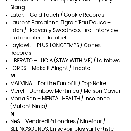
Lambrini Girls – Company Culture / City
Slang
Later. – Cold Touch / Cookie Records
Laurent Bardainne, Tigre d’Eau Douce –
Eden / Heavenly Sweetness.
Lire l’interview
du fondateur du label
Laylawit – PLUS LONGTEMPS / Gones
Records
LIBERATO – LUCIA (STAY WITH ME) / La tebwa
LORD$ – Make It Alright / Tricatel
M
MALVINA – For the Fun of It / Pop Noire
Meryl – Dembow Martinica / Maison Caviar
Mona San – MENTAL HEALTH / Insolence
(Mutant Ninja)
N
NeS – Vendredi à Londres / Ninefour /
SEEINGSOUNDS.
En savoir plus sur l’artiste