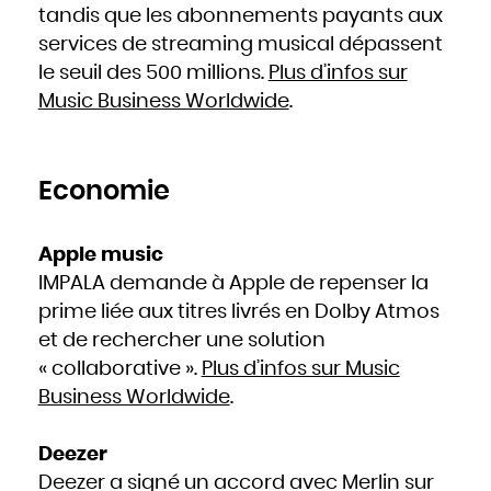
Hongrie
tandis que les abonnements payants aux
Inde
Indonésie
services de streaming musical dépassent
Iran
Iraq
Irlande
le seuil des 500 millions.
Plus d’infos sur
Islande
Israël
Music Business Worldwide
.
Italie
Jamaïque
Japon
Jordanie
Kazakhstan
Kenya
Kirghizistan
Kiribati
Economie
Koweït
Laos
Lesotho
Lettonie
Liban
Apple music
Liberia
Libye
Liechtenstein
IMPALA demande à Apple de repenser la
Lituanie
Luxembourg
prime liée aux titres livrés en Dolby Atmos
Macédoine
Madagascar
Malaisie
et de rechercher une solution
Malawi
Maldives
« collaborative ».
Plus d’infos sur Music
Mali
Malte
Maroc
Business Worldwide
.
Marshall
Maurice
Mauritanie
Mexique
Micronésie
Deezer
Moldavie
Monaco
Deezer a signé un accord avec Merlin sur
Mongolie