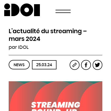
Newsletter
Email
Pays
Choisissez votre pays
Afghanistan
Afrique du Sud
Albanie
L’actualité du streaming –
Algérie
Allemagne
Andorre
mars 2024
Angola
Antigua-et-Barbuda
Arabie saoudite
par IDOL
Argentine
Arménie
Australie
Autriche
Azerbaïdjan
Bahamas
Bahreïn
NEWS
25.03.24
Bangladesh
Barbade
Belau
Belgique
Belize
Bénin
Bhoutan
Biélorussie
Birmanie
Bolivie
Bosnie-Herzégovine
Botswana
Brésil
Brunei
Bulgarie
Burkina
Burundi
Cambodge