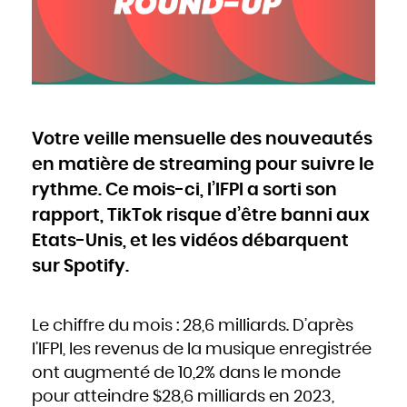
Cameroun
Canada
Cap-Vert
Chili
Chine
Chypre
Colombie
Comores
Congo
Cook
Corée du Nord
Corée du Sud
Costa Rica
Côte d'Ivoire
Votre veille mensuelle des nouveautés
Croatie
Cuba
Danemark
en matière de streaming pour suivre le
Djibouti
Dominique
Égypte
rythme. Ce mois-ci, l’IFPI a sorti son
Émirats arabes unis
Équateur
rapport, TikTok risque d’être banni aux
Érythrée
Espagne
Estonie
Etats-Unis, et les vidéos débarquent
États-Unis
Éthiopie
Fidji
sur Spotify.
Finlande
France
Gabon
Gambie
Géorgie
Ghana
Le chiffre du mois : 28,6 milliards. D’après
Grèce
Grenade
l’IFPI, les revenus de la musique enregistrée
Guatemala
Guinée
Guinée-Bissao
ont augmenté de 10,2% dans le monde
Guinée équatoriale
Guyana
pour atteindre $28,6 milliards en 2023,
Haïti
Honduras