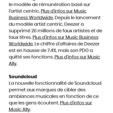
Mozambique
Namibie
le modèle de rémunération basé sur
Nauru
Népal
l’artist centric.
Plus d’infos sur Music
Nicaragua
Niger
Nigeria
Business Worldwide
. Depuis le lancement
Niue
Norvège
du modèle artist centric, Deezer a
Nouvelle-Zélande
Oman
Ouganda
supprimé 26 millions de faux artistes et de
Ouzbékistan
Pakistan
faux titres.
Plus d’infos sur Music Business
Panama
Papouasie - Nouvelle Guinée
Worldwide
. Le chiffre d’affaires de Deezer
Paraguay
Pays-Bas
Pérou
est en hausse de 7,4%, mais son PDG a
Philippines
Pologne
quitté ses fonctions.
Plus d’infos sur Music
Portugal
Qatar
République centrafricaine
Ally
.
République dominicaine
République tchèque
Roumanie
Royaume-Uni
Russie
Soundcloud
Rwanda
Saint-Christophe-et-Niévès
La nouvelle fonctionnalité de Soundcloud
Sainte-Lucie
Saint-Marin
Saint-Siège, ou leVatican
permet aux marques de cibler des
Saint-Vincent-et-les Grenadines
Salomon
ambiances musicales en fonction de ce
Salvador
Samoa occidentales
Sao Tomé-et-Principe
que les gens écoutent.
Plus d’infos sur
Sénégal
Seychelles
Music Ally
.
Sierra Leone
Singapour