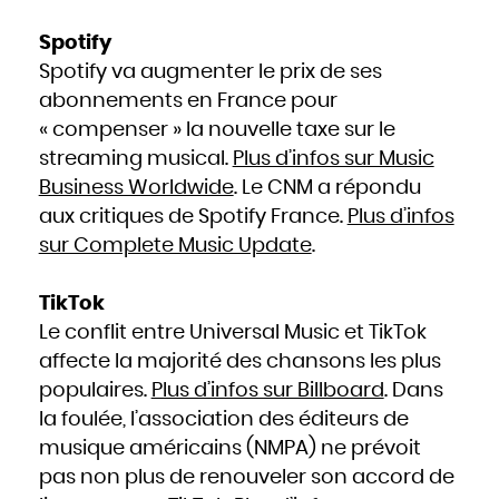
Slovaquie
Slovénie
Somalie
Spotify
Soudan
Sri Lanka
Suède
Spotify va augmenter le prix de ses
Suisse
Suriname
abonnements en France pour
Swaziland
Syrie
Tadjikistan
« compenser » la nouvelle taxe sur le
Tanzanie
Tchad
streaming musical.
Plus d’infos sur Music
Thaïlande
Togo
Tonga
Business Worldwide
. Le CNM a répondu
Trinité-et-Tobago
Tunisie
aux critiques de Spotify France.
Plus d’infos
Turkménistan
Turquie
sur Complete Music Update
.
Tuvalu
Ukraine
Uruguay
Vanuatu
Venezuela
TikTok
Viêt Nam
Yémen
Yougoslavie
Le conflit entre Universal Music et TikTok
Zaïre
Zambie
affecte la majorité des chansons les plus
Zimbabwe
populaires.
Plus d’infos sur Billboard
. Dans
la foulée, l’association des éditeurs de
musique américains (NMPA) ne prévoit
pas non plus de renouveler son accord de