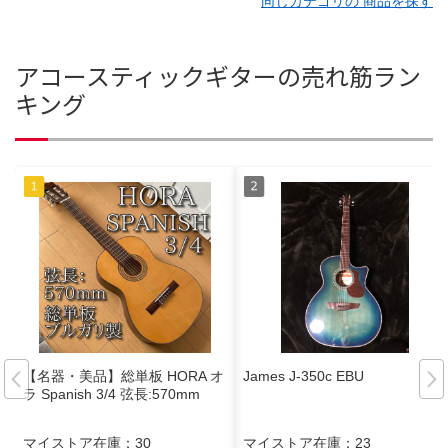
同じカテゴリの 商品を探す
アコースティックギターの売れ筋ラン
キング
【名器・美品】総単板 HORA オ
James J-350c EBU
ラ Spanish 3/4 弦長:570mm
マイストア在庫：
30
マイストア在庫：
23