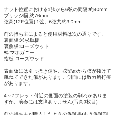
ナット位置における1弦から6弦の間隔:約40mm
ブリッジ幅:約76mm
弦高(12F位置):1弦、6弦共約3.0mm
前の持ち主によると使用材料は次の通りです。
表面板:米杉単板
裏側板:ローズウッド
棹:マホガニー
指板:ローズウッド
表面板には引っ掻き傷や、弦留めから弦が抜けて
跳ねてできた傷があります。側面には数カ所打痕
があります。
4～7フレット付近の側面の塗装の剥れがありま
すが、演奏には支障ありません(写真9枚目)。
前の持ち主が購入したときの保証書(もう保証期